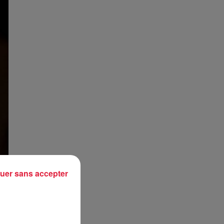
uer sans accepter
 de