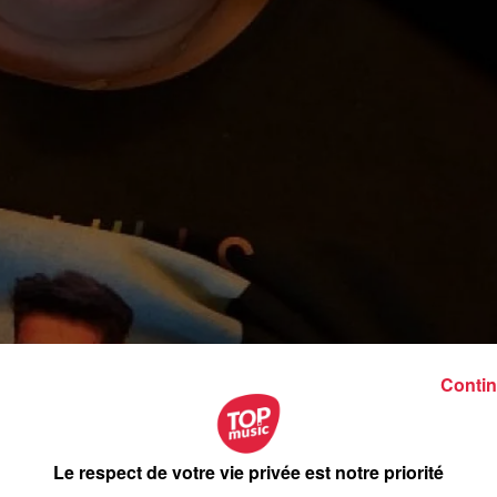
Gendarmerie du Bas-Rhin. / @Gendarmerie
Contin
pel à témoins après la disparition inquiétante d’une femme
Ingwiller dimanche. La personne a été retrouvée en début
Le respect de votre vie privée est notre priorité