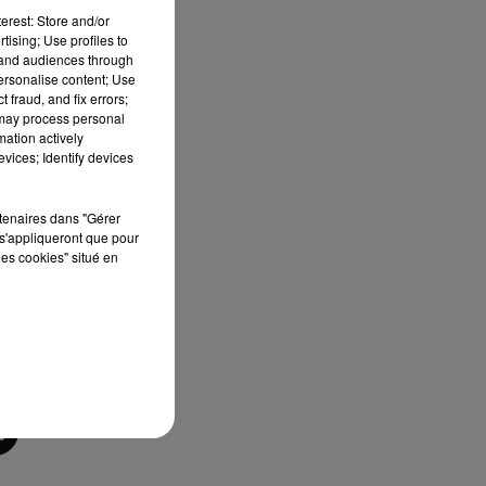
erest: Store and/or
 sa
tising; Use profiles to
tand audiences through
personalise content; Use
 fraud, and fix errors;
 may process personal
mation actively
vices; Identify devices
rtenaires dans "Gérer
s'appliqueront que pour
les cookies" situé en