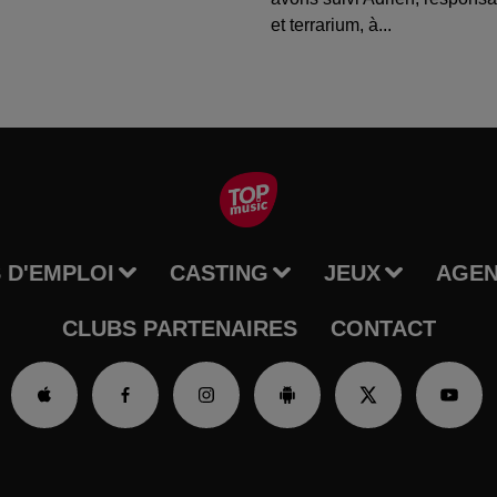
et terrarium, à...
 D'EMPLOI
CASTING
JEUX
AGE
CLUBS PARTENAIRES
CONTACT