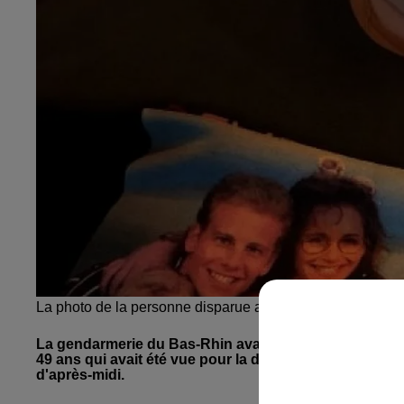
La photo de la personne disparue a été publiée par la 
La gendarmerie du Bas-Rhin avait lancé ce midi un ap
49 ans qui avait été vue pour la dernière fois près d’
d'après-midi.