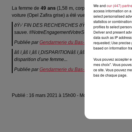
We and
our (447) partn
La femme de
49 ans
(1,58 m, corpulence forte, portant d
access information on a 
voiture (Opel Zafira grise) a été vue près d’Ingwiller.
select personalised ad
statistics or combinatio
ðŸ›‘ FIN DES RECHERCHES ðŸ›‘ Merci à nos abonnés (ée
profiles to select person
Deliver and present adv
sauve. #NotreEngagementVotreSécurite
data such as IP address 
Publiée par
Gendarmerie du Bas-Rhin
sur
Mardi 16 mar
requested; Use precise g
based on information tra
âš ï¸âš ï¸âš ï¸DISPARITIONâš ï¸âš ï¸âš ï¸ La Gendarm
Vous pouvez accepter en 
disparition d'une femme...
mes choix". Vous pouvez
Publiée par
Gendarmerie du Bas-Rhin
sur
Mardi 16 mar
ce site. Vous pouvez met
bas de chaque page.
Publié : 16 mars 2021 à 15h00 - Modifié : 10 mai 2021 à 