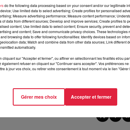
ers
do the following data processing based on your consent and/or our legitimate int
es lunettes) est une
habitante de Schoenenbourg
. Dimanche
device; Use limited data to select advertising; Create profiles for personalised adver
vertising; Measure advertising performance; Measure content performance; Unders
ns of data from different sources; Develop and improve services; Create profiles to 
s) pour vos partages, la personne a été retrouvée saine et
alised content; Use limited data to select content; Ensure security, prevent and detect
ertising and content; Save and communicate privacy choices. These technologies
and browsing data to offer following functionalities: Identify devices based on infor
s 2021
eolocation data; Match and combine data from other data sources; Link different de
nsmitted automatically.
erie du Bas-RhinðŸ¥¨ lance un avis de recherche à la suite de la
cliquant sur "Accepter et fermer", ou affiner en sélectionnant les finalités et/ou pa
 également refuser en cliquant sur "Continuer sans accepter". Vos préférences ne 
s 2021
tre à jour vos choix, ou retirer votre consentement à tout moment via le lien "Gérer 
11h10 Céline Rinckel
Gérer mes choix
Accepter et fermer