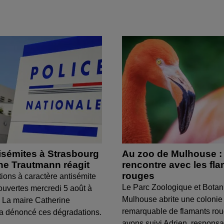
isémites à Strasbourg
Au zoo de Mulhouse :
ine Trautmann réagit
rencontre avec les fl
rouges
tions à caractère antisémite
Le Parc Zoologique et Botan
ouvertes mercredi 5 août à
Mulhouse abrite une colonie
 La maire Catherine
remarquable de flamants ro
a dénoncé ces dégradations.
avons suivi Adrien, respons