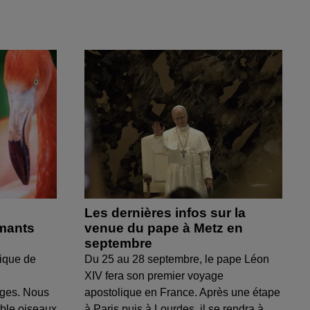
Les dernières infos sur la
amants
venue du pape à Metz en
septembre
ique de
Du 25 au 28 septembre, le pape Léon
XIV fera son premier voyage
uges. Nous
apostolique en France. Après une étape
able oiseaux
à Paris puis à Lourdes, il se rendra à