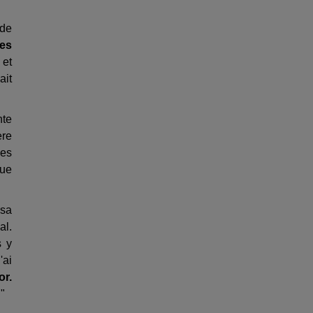
 de
ies
 et
ait
nte
ère
des
que
 sa
al.
s y
'ai
or.
 "