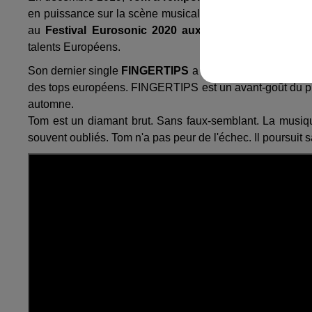
en puissance sur la scène musicale pop. Et il ne fait q
au
Festival Eurosonic 2020 aux Pays-Bas
, un évén
talents Européens.
Son dernier single
FINGERTIPS
a mis la barre encore p
des tops européens. FINGERTIPS est un avant-goût du p
automne.
Tom est un diamant brut. Sans faux-semblant. La musique
souvent oubliés. Tom n'a pas peur de l'échec. Il poursuit s