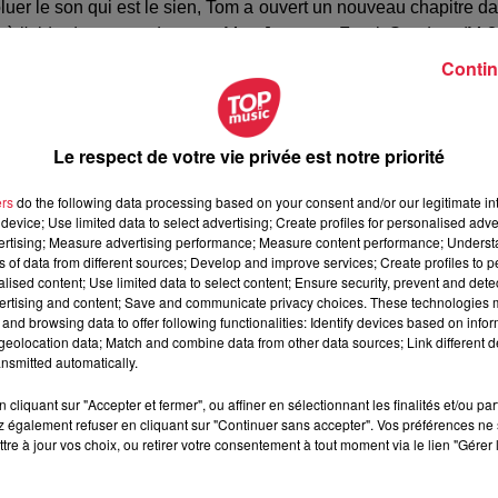
voluer le son qui est le sien, Tom a ouvert un nouveau chapitre d
ce à l'aide de ses producteurs Matt James et Frank Sanders (M-2
ité à toucher les gens avec ses mots et sa musique.
FINGERTI
Contin
Le respect de votre vie privée est notre priorité
ers
do the following data processing based on your consent and/or our legitimate int
device; Use limited data to select advertising; Create profiles for personalised adver
vertising; Measure advertising performance; Measure content performance; Unders
ns of data from different sources; Develop and improve services; Create profiles to 
alised content; Use limited data to select content; Ensure security, prevent and detect
ertising and content; Save and communicate privacy choices. These technologies
and browsing data to offer following functionalities: Identify devices based on infor
eolocation data; Match and combine data from other data sources; Link different de
nsmitted automatically.
cliquant sur "Accepter et fermer", ou affiner en sélectionnant les finalités et/ou pa
 également refuser en cliquant sur "Continuer sans accepter". Vos préférences ne 
tre à jour vos choix, ou retirer votre consentement à tout moment via le lien "Gérer 
x Audi Generation Award
, comme un nouveau signe de sa mon