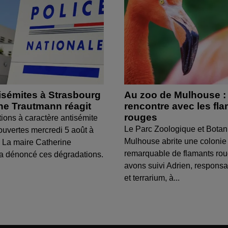
isémites à Strasbourg
Au zoo de Mulhouse :
ine Trautmann réagit
rencontre avec les fl
rouges
tions à caractère antisémite
Le Parc Zoologique et Botan
ouvertes mercredi 5 août à
Mulhouse abrite une colonie
 La maire Catherine
remarquable de flamants ro
a dénoncé ces dégradations.
avons suivi Adrien, respons
et terrarium, à...