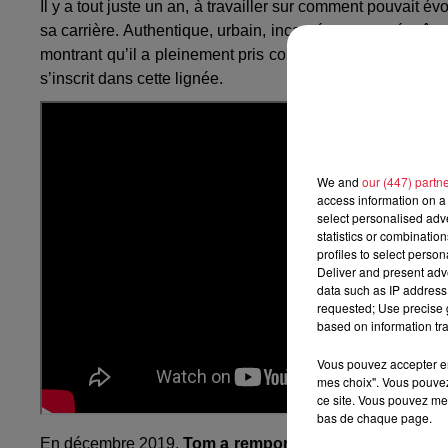
Il y a tout juste un an, à travailler sur comment pouvait é
sa carrière. Authentique, urbain, incarné, et partagé grâ
montrant qu’il a pleinement pris conscience de sa capac
s’inscrit dans cette lignée.
We and
our (447) partn
access information on a 
select personalised ad
statistics or combinatio
profiles to select person
Deliver and present adv
data such as IP address 
requested; Use precise g
based on information tra
Vous pouvez accepter en 
mes choix". Vous pouvez
ce site. Vous pouvez met
bas de chaque page.
En décembre 2019,
Tom a remporté le prestigieux pri