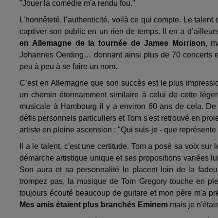
"Jouer la comédie m'a rendu fou."
L’honnêteté, l’authenticité, voilà ce qui compte. Le talen
captiver son public en un rien de temps. Il en a d’ailleur
en Allemagne de la tournée de James Morrison
, m
Johannes Oerding… donnant ainsi plus de 70 concerts et 
peu à peu à se faire un nom.
C’est en Allemagne que son succès est le plus impression
un chemin étonnamment similaire à celui de cette lége
musicale à Hambourg il y a environ 60 ans de cela. De 
défis personnels particuliers et Tom s'est retrouvé en pr
artiste en pleine ascension : "Qui suis-je - que représen
Il a le talent, c'est une certitude. Tom a posé sa voix sur
démarche artistique unique et ses propositions variées l
Son aura et sa personnalité le placent loin de la fade
trompez pas, la musique de Tom Gregory touche en plein
toujours écouté beaucoup de guitare et mon père m'a p
Mes amis étaient plus branchés Eminem
mais je n'étai