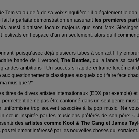
t de Tom va au-delà de sa voix singulière : il a également le don
s fait la parfaite démonstration en assurant
les premières part
ais aussi d’artistes locaux majeurs que sont Max Giesinger
festivals en l’espace d’un an seulement, alors qu’il commenç
nant, puisqu’avec déjà plusieurs tubes à son actif il y empru
ndaire bande de Liverpool,
The Beatles
, qui a lancé sa carri
grandes ambitions ! Un succès si rapide entraine forcément 
oie aux questionnements classiques auxquels doit faire face cha
te ma musique ?"
 les titres de divers artistes internationaux (EDX par exemple) et
ui permettent de ne pas être cantonné dans un seul genre music
ur uniformisée trop souvent associée à la pop music. Ne vou
 cœur, inspirée par les musiciens préférés de son père: « J
résenté
des artistes comme Kool & The Gang et James Tayl
s pas tellement intéressé par les nouvelles choses qui sortaient.