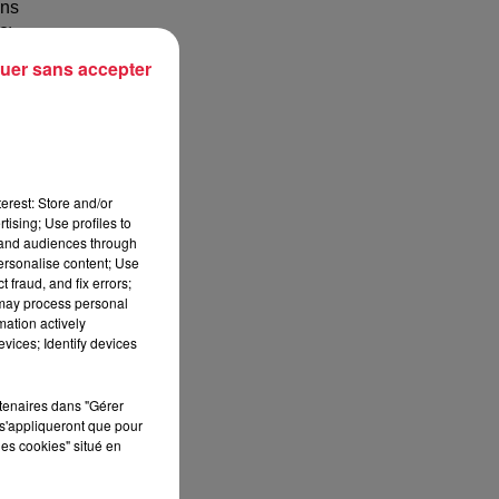
ans
2),
PS
uer sans accepter
erest: Store and/or
tising; Use profiles to
tand audiences through
personalise content; Use
 fraud, and fix errors;
 may process personal
mation actively
vices; Identify devices
rtenaires dans "Gérer
s'appliqueront que pour
les cookies" situé en
tée