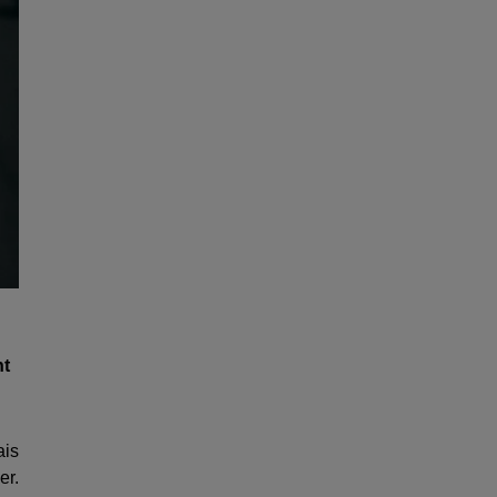
nt
ais
er.