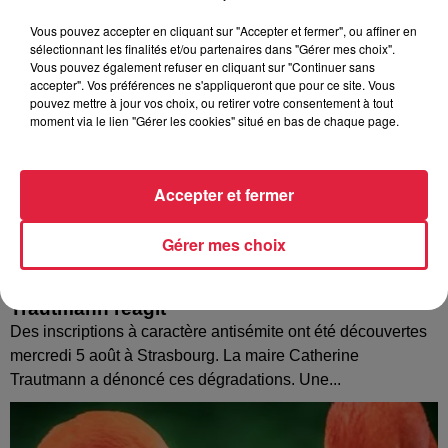
Vous pouvez accepter en cliquant sur "Accepter et fermer", ou affiner en
sélectionnant les finalités et/ou partenaires dans "Gérer mes choix".
Vous pouvez également refuser en cliquant sur "Continuer sans
accepter". Vos préférences ne s'appliqueront que pour ce site. Vous
pouvez mettre à jour vos choix, ou retirer votre consentement à tout
moment via le lien "Gérer les cookies" situé en bas de chaque page.
Accepter et fermer
Gérer mes choix
Tags antisémites à Strasbourg : Catherine
Trautmann réagit
Des inscriptions à caractère antisémite ont été découvertes
mercredi 5 août à Strasbourg. La maire Catherine
Trautmann a dénoncé ces dégradations. Une...