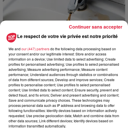
Continuer sans accepter
Le respect de votre vie privée est notre priorité
We and
our (447) partners
do the following data processing based on
your consent and/or our legitimate interest: Store and/or access
information on a device; Use limited data to select advertising; Create
profiles for personalised advertising; Use profiles to select personalised
advertising; Measure advertising performance; Measure content
performance; Understand audiences through statistics or combinations
of data from different sources; Develop and improve services; Create
profiles to personalise content; Use profiles to select personalised
À Hoerdt, de l’eau brune sort des robinets
content; Use limited data to select content; Ensure security, prevent and
Depuis plusieurs jours, des habitants de Hoerdt ont vu de
detect fraud, and fix errors; Deliver and present advertising and content;
l’eau brune s’écouler de leurs robinets. Face aux
Save and communicate privacy choices. These technologies may
process personal data such as IP address and browsing data to offer
nombreuses interrogations, la municipalité a pris...
following functionalities: Identify devices based on information actively
requested; Use precise geolocation data; Match and combine data from
other data sources; Link different devices; Identify devices based on
information transmitted automatically.