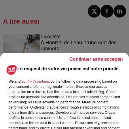
A lire aussi
6 août 2026
À Hoerdt, de l’eau brune sort des
robinets
Continuer sans accepter
Le respect de votre vie privée est notre priorité
6 août 2026
Tags antisémites à Strasbourg :
We and
our (447) partners
do the following data processing based on
your consent and/or our legitimate interest: Store and/or access
Catherine Trautmann réagit
information on a device; Use limited data to select advertising; Create
profiles for personalised advertising; Use profiles to select personalised
advertising; Measure advertising performance; Measure content
performance; Understand audiences through statistics or combinations
of data from different sources; Develop and improve services; Create
6 août 2026
profiles to personalise content; Use profiles to select personalised
Au zoo de Mulhouse : rencontre
content; Use limited data to select content; Ensure security, prevent and
avec les flamants rouges
detect fraud, and fix errors; Deliver and present advertising and content;