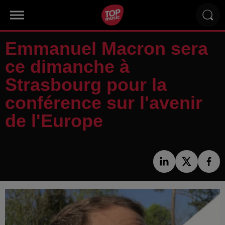
Emmanuel Macron sera
ce dimanche à
Strasbourg pour la
conférence sur l'avenir
de l'Europe