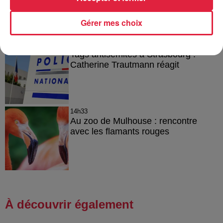
Gérer mes choix
15h54
Tags antisémites à Strasbourg :
Catherine Trautmann réagit
14h33
Au zoo de Mulhouse : rencontre
avec les flamants rouges
À découvrir également