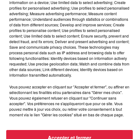
information on a device; Use limited data to select advertising; Create
Quelles sont les favorites du tournoi ? Écoutez
profiles for personalised advertising; Use profiles to select personalised
l'interview de Denis Naegelen, directeur des
advertising; Measure advertising performance; Measure content
performance; Understand audiences through statistics or combinations
Internationaux de Strasbourg, au micro d'Anne-Sophie
of data from different sources; Develop and improve services; Create
Martin :
profiles to personalise content; Use profiles to select personalised
content; Use limited data to select content; Ensure security, prevent and
detect fraud, and fix errors; Deliver and present advertising and content;
Save and communicate privacy choices. These technologies may
process personal data such as IP address and browsing data to offer
following functionalities: Identify devices based on information actively
requested; Use precise geolocation data; Match and combine data from
Publié : 19 mai 2021 à 15h25 - Modifié : 30 octobre 2025 à
other data sources; Link different devices; Identify devices based on
16h48 Rédaction Rinckel
information transmitted automatically.
Vous pouvez accepter en cliquant sur "Accepter et fermer", ou affiner en
sélectionnant les finalités et/ou partenaires dans "Gérer mes choix".
Vous pouvez également refuser en cliquant sur "Continuer sans
accepter". Vos préférences ne s'appliqueront que pour ce site. Vous
A lire aussi
pouvez mettre à jour vos choix, ou retirer votre consentement à tout
moment via le lien "Gérer les cookies" situé en bas de chaque page.
16h00
À Hoerdt, de l’eau brune sort des
Accepter et fermer
robinets