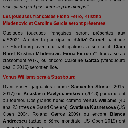
mais ça ne peut pas durer trop longtemps.
"
Les joueuses françaises Fiona Ferro, Kristina
Mladenovic et Caroline Garcia seront présentes
Quelques joueuses françaises seront présentes aux
#IS2021. À noter, la participation d'
Alizé Cornet
, habituée
de Strasbourg avec dix participations à son actif.
Clara
Burel, Kristina Mladenovic, Fiona Ferro
(n°1 française au
classement WTA) ou encore
Caroline Garcia
(vainqueure
des IS 2016) seront en lice.
Venus Williams sera à Strasbourg
D'anciennes gagnantes comme
Samantha Stosur
(2015,
2017) ou
Anastasia Pavlyuchenkova
(2018) participeront
au tournoi. Des grands noms comme
Venus Williams
(40
ans, 23 titres de Grand Chelem),
Svetlana Kuznetsova
(US
Open 2004, Roland Garros 2009) ou encore
Bianca
Andreescu
(actuelle 6ème mondiale, US Open 2019) ont
annoncé leur venue.