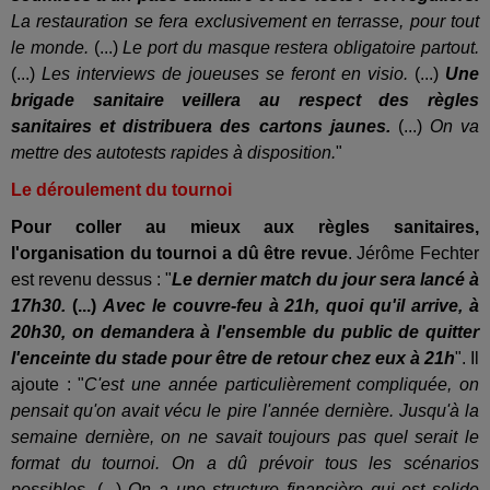
La restauration se fera exclusivement en terrasse, pour tout
le monde.
(...)
Le port du masque restera obligatoire partout.
(...)
Les interviews de joueuses se feront en visio.
(...)
Une
brigade sanitaire veillera au respect des règles
sanitaires et distribuera des cartons jaunes.
(...)
On va
mettre des autotests rapides à disposition.
"
Le déroulement du tournoi
Pour coller au mieux aux règles sanitaires,
l'organisation du tournoi a dû être revue
. Jérôme Fechter
est revenu dessus : "
Le dernier match du jour sera lancé à
17h30.
(...)
Avec le couvre-feu à 21h, quoi qu'il arrive, à
20h30, on demandera à l'ensemble du public de quitter
l'enceinte du stade pour être de retour chez eux à 21h
". Il
ajoute : "
C'est une année particulièrement compliquée, on
pensait qu'on avait vécu le pire l'année dernière. Jusqu'à la
semaine dernière, on ne savait toujours pas quel serait le
format du tournoi. On a dû prévoir tous les scénarios
possibles.
(...)
On a une structure financière qui est solide