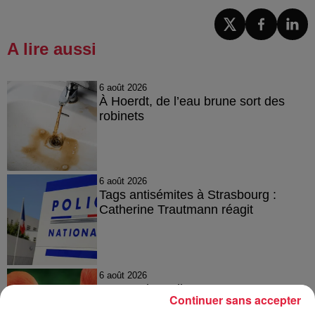
A lire aussi
6 août 2026
À Hoerdt, de l’eau brune sort des
robinets
6 août 2026
Tags antisémites à Strasbourg :
Catherine Trautmann réagit
6 août 2026
Au zoo de Mulhouse : rencontre
Continuer sans accepter
avec les flamants rouges