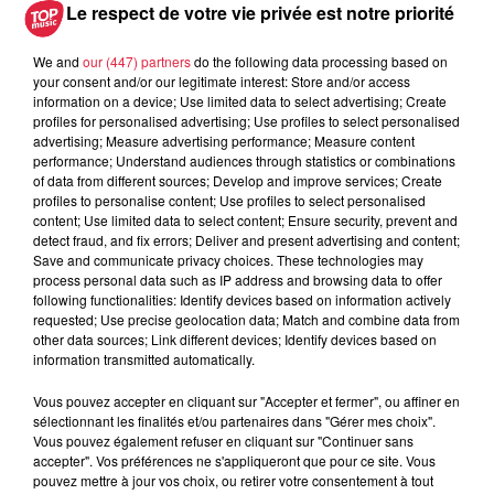
Le respect de votre vie privée est notre priorité
We and
our (447) partners
do the following data processing based on
your consent and/or our legitimate interest: Store and/or access
information on a device; Use limited data to select advertising; Create
profiles for personalised advertising; Use profiles to select personalised
À découvrir également
advertising; Measure advertising performance; Measure content
performance; Understand audiences through statistics or combinations
of data from different sources; Develop and improve services; Create
profiles to personalise content; Use profiles to select personalised
content; Use limited data to select content; Ensure security, prevent and
detect fraud, and fix errors; Deliver and present advertising and content;
Save and communicate privacy choices. These technologies may
process personal data such as IP address and browsing data to offer
following functionalities: Identify devices based on information actively
requested; Use precise geolocation data; Match and combine data from
other data sources; Link different devices; Identify devices based on
information transmitted automatically.
Vous pouvez accepter en cliquant sur "Accepter et fermer", ou affiner en
sélectionnant les finalités et/ou partenaires dans "Gérer mes choix".
Vous pouvez également refuser en cliquant sur "Continuer sans
accepter". Vos préférences ne s'appliqueront que pour ce site. Vous
pouvez mettre à jour vos choix, ou retirer votre consentement à tout