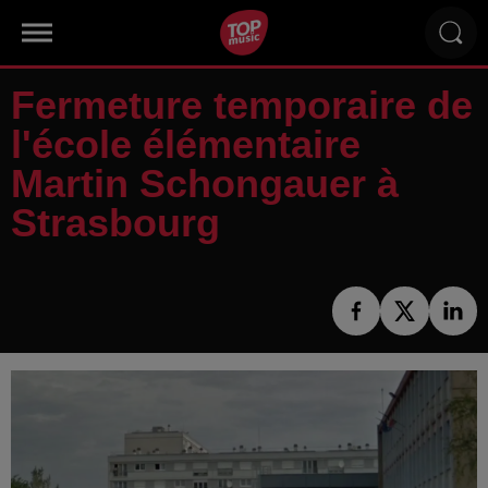
Fermeture temporaire de
l'école élémentaire
Martin Schongauer à
Strasbourg