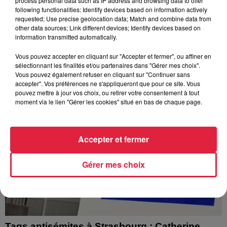
process personal data such as IP address and browsing data to offer
À Hoerdt, de l’eau brune sort des robinets
following functionalities: Identify devices based on information actively
Depuis plusieurs jours, des habitants de Hoerdt ont vu de
requested; Use precise geolocation data; Match and combine data from
other data sources; Link different devices; Identify devices based on
l’eau brune s’écouler de leurs robinets. Face aux
information transmitted automatically.
nombreuses interrogations, la municipalité a pris...
Vous pouvez accepter en cliquant sur "Accepter et fermer", ou affiner en
sélectionnant les finalités et/ou partenaires dans "Gérer mes choix".
Vous pouvez également refuser en cliquant sur "Continuer sans
accepter". Vos préférences ne s'appliqueront que pour ce site. Vous
pouvez mettre à jour vos choix, ou retirer votre consentement à tout
moment via le lien "Gérer les cookies" situé en bas de chaque page.
Accepter et fermer
Gérer mes choix
Tags antisémites à Strasbourg : Catherine