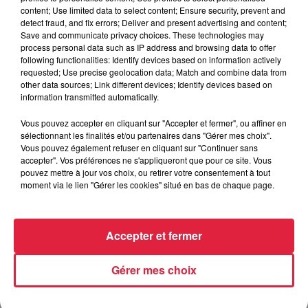
content; Use limited data to select content; Ensure security, prevent and
detect fraud, and fix errors; Deliver and present advertising and content;
Save and communicate privacy choices. These technologies may
process personal data such as IP address and browsing data to offer
following functionalities: Identify devices based on information actively
requested; Use precise geolocation data; Match and combine data from
other data sources; Link different devices; Identify devices based on
information transmitted automatically.
À Hoerdt, de l’eau brune sort des robinets
Depuis plusieurs jours, des habitants de Hoerdt ont vu de
Vous pouvez accepter en cliquant sur "Accepter et fermer", ou affiner en
l’eau brune s’écouler de leurs robinets. Face aux
sélectionnant les finalités et/ou partenaires dans "Gérer mes choix".
Vous pouvez également refuser en cliquant sur "Continuer sans
nombreuses interrogations, la municipalité a pris...
accepter". Vos préférences ne s'appliqueront que pour ce site. Vous
pouvez mettre à jour vos choix, ou retirer votre consentement à tout
moment via le lien "Gérer les cookies" situé en bas de chaque page.
Accepter et fermer
Gérer mes choix