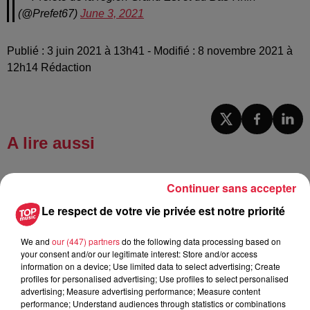
(@Prefet67)
June 3, 2021
Publié : 3 juin 2021 à 13h41 - Modifié : 8 novembre 2021 à
12h14 Rédaction
A lire aussi
6 août 2026
Continuer sans accepter
À Hoerdt, de l’eau brune sort des
robinets
Le respect de votre vie privée est notre priorité
We and
our (447) partners
do the following data processing based on
your consent and/or our legitimate interest: Store and/or access
information on a device; Use limited data to select advertising; Create
6 août 2026
profiles for personalised advertising; Use profiles to select personalised
Tags antisémites à Strasbourg :
advertising; Measure advertising performance; Measure content
Catherine Trautmann réagit
performance; Understand audiences through statistics or combinations