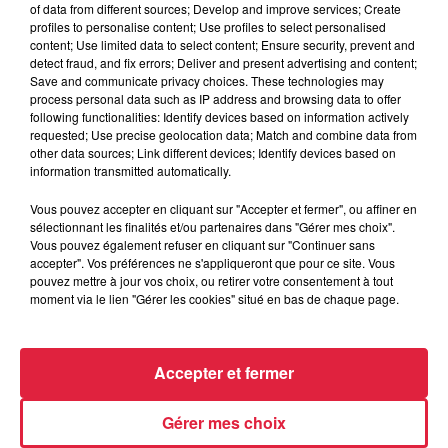
of data from different sources; Develop and improve services; Create
profiles to personalise content; Use profiles to select personalised
content; Use limited data to select content; Ensure security, prevent and
detect fraud, and fix errors; Deliver and present advertising and content;
Save and communicate privacy choices. These technologies may
6 août 2026
process personal data such as IP address and browsing data to offer
Au zoo de Mulhouse : rencontre
following functionalities: Identify devices based on information actively
avec les flamants rouges
requested; Use precise geolocation data; Match and combine data from
other data sources; Link different devices; Identify devices based on
information transmitted automatically.
Vous pouvez accepter en cliquant sur "Accepter et fermer", ou affiner en
sélectionnant les finalités et/ou partenaires dans "Gérer mes choix".
Vous pouvez également refuser en cliquant sur "Continuer sans
accepter". Vos préférences ne s'appliqueront que pour ce site. Vous
À découvrir également
pouvez mettre à jour vos choix, ou retirer votre consentement à tout
moment via le lien "Gérer les cookies" situé en bas de chaque page.
Accepter et fermer
Gérer mes choix