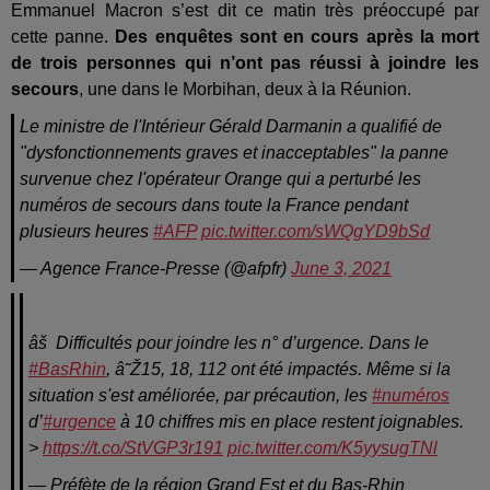
Emmanuel Macron s’est dit ce matin très préoccupé par
cette panne.
Des enquêtes sont en cours après la mort
de trois personnes qui n’ont pas réussi à joindre les
secours
, une dans le Morbihan, deux à la Réunion.
Le ministre de l'Intérieur Gérald Darmanin a qualifié de
"dysfonctionnements graves et inacceptables" la panne
survenue chez l'opérateur Orange qui a perturbé les
numéros de secours dans toute la France pendant
plusieurs heures
#AFP
pic.twitter.com/sWQgYD9bSd
— Agence France-Presse (@afpfr)
June 3, 2021
âš Difficultés pour joindre les n° d’urgence. Dans le
#BasRhin
, â˜Ž15, 18, 112 ont été impactés. Même si la
situation s'est améliorée, par précaution, les
#numéros
d’
#urgence
à 10 chiffres mis en place restent joignables.
>
https://t.co/StVGP3r191
pic.twitter.com/K5yysugTNl
— Préfète de la région Grand Est et du Bas-Rhin