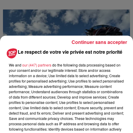
Continuer sans accepter
Le respect de votre vie privée est notre priorité
We and
our (447) partners
do the following data processing based on
your consent and/or our legitimate interest: Store and/or access
information on a device; Use limited data to select advertising; Create
profiles for personalised advertising; Use profiles to select personalised
advertising; Measure advertising performance; Measure content
performance; Understand audiences through statistics or combinations
of data from different sources; Develop and improve services; Create
profiles to personalise content; Use profiles to select personalised
content; Use limited data to select content; Ensure security, prevent and
Europa-Park : des précisons sur l’après Euro-
detect fraud, and fix errors; Deliver and present advertising and content;
Mir
Save and communicate privacy choices. These technologies may
process personal data such as IP address and browsing data to offer
Pendant trois décennies, l'Euro-Mir a fait tourner les têtes
following functionalities: Identify devices based on information actively
des visiteurs. La mythique montagne russe s'apprête