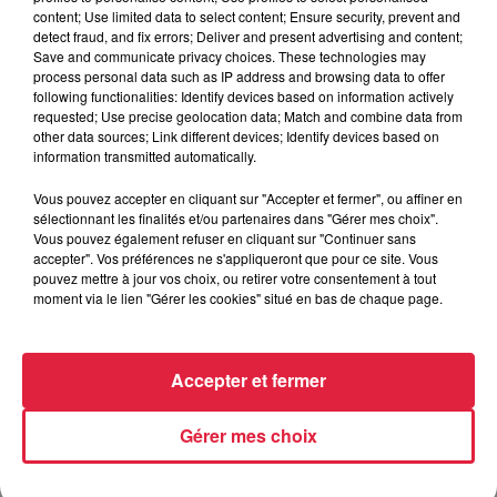
content; Use limited data to select content; Ensure security, prevent and
detect fraud, and fix errors; Deliver and present advertising and content;
Save and communicate privacy choices. These technologies may
process personal data such as IP address and browsing data to offer
following functionalities: Identify devices based on information actively
requested; Use precise geolocation data; Match and combine data from
other data sources; Link different devices; Identify devices based on
information transmitted automatically.
À Hoerdt, de l’eau brune sort des robinets
Depuis plusieurs jours, des habitants de Hoerdt ont vu de
Vous pouvez accepter en cliquant sur "Accepter et fermer", ou affiner en
l’eau brune s’écouler de leurs robinets. Face aux
sélectionnant les finalités et/ou partenaires dans "Gérer mes choix".
Vous pouvez également refuser en cliquant sur "Continuer sans
nombreuses interrogations, la municipalité a pris...
accepter". Vos préférences ne s'appliqueront que pour ce site. Vous
pouvez mettre à jour vos choix, ou retirer votre consentement à tout
moment via le lien "Gérer les cookies" situé en bas de chaque page.
Accepter et fermer
Gérer mes choix