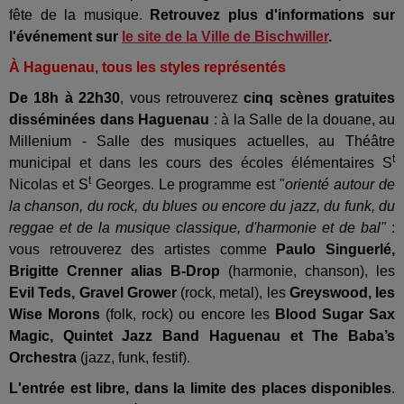
fête de la musique.
Retrouvez plus d'informations sur
l'événement sur
le site de la Ville de Bischwiller
.
À Haguenau, tous les styles représentés
De 18h à 22h30
, vous retrouverez
cinq scènes gratuites
disséminées dans Haguenau
: à la Salle de la douane, au
Millenium - Salle des musiques actuelles, au Théâtre
t
municipal et dans les cours des écoles élémentaires S
t
Nicolas et S
Georges.
Le programme est "
orienté autour de
la chanson, du rock, du blues ou encore du jazz, du funk, du
reggae et de la musique classique, d'harmonie et de bal"
:
vous retrouverez des artistes comme
Paulo Singuerlé,
Brigitte Crenner alias B-Drop
(harmonie, chanson), les
Evil Teds, Gravel Grower
(rock, metal), les
Greyswood, les
Wise Morons
(folk, rock) ou encore les
Blood Sugar Sax
Magic, Quintet Jazz Band Haguenau et The Baba’s
Orchestra
(jazz, funk, festif).
L'entrée est libre, dans la limite des places disponibles
.