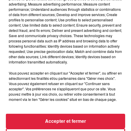
À Sainte-Marie-aux-Mines, tous au stade
advertising; Measure advertising performance; Measure content
performance; Understand audiences through statistics or combinations
Une fête de la musique dès 19h
au Stade municipal,
of data from different sources; Develop and improve services; Create
direction
Echery
. Cette année, la commune vous accueille
profiles to personalise content; Use profiles to select personalised
content; Use limited data to select content; Ensure security, prevent and
sur
un emplacement plus grand
pour répondre aux
detect fraud, and fix errors; Deliver and present advertising and content;
contraintes liées à la crise sanitaire.
Plus d'informations
Save and communicate privacy choices. These technologies may
sur
le site de Visit Alsace
.
process personal data such as IP address and browsing data to offer
following functionalities: Identify devices based on information actively
À Mulhouse, des scènes thématiques
requested; Use precise geolocation data; Match and combine data from
other data sources; Link different devices; Identify devices based on
De 18h à 22h30, une programmation "riche et diversifiée"
information transmitted automatically.
s'adaptant à la situation sanitaire est prévue.
Six scènes à
Vous pouvez accepter en cliquant sur "Accepter et fermer", ou affiner en
travers la ville (Maison des cultures populaires, la
sélectionnant les finalités et/ou partenaires dans "Gérer mes choix".
Station, l'ancienne usine miroir cité, Motoco,
Vous pouvez également refuser en cliquant sur "Continuer sans
Noumatrouff et au Parc Salvator)
accueilleront
DJ
(Nexha,
accepter". Vos préférences ne s'appliqueront que pour ce site. Vous
pouvez mettre à jour vos choix, ou retirer votre consentement à tout
Badsam, WLAD),
fanfares
(Lus' Bueva),
groupes
moment via le lien "Gérer les cookies" situé en bas de chaque page.
alsaciens
(Kembser Rhy Schnoka) et même
allemands
avec la scène fribourgeoise (Rock and Jazz Schule, CizZzo,
Sphair).
Accepter et fermer
Les concerts se dérouleront dans des espaces