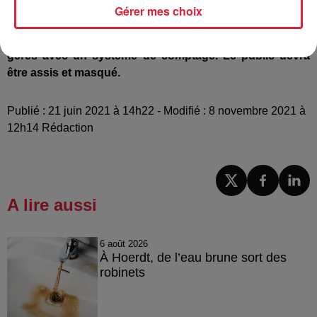
extérieurs clos avec des jauges de 100 à 700 personnes
Gérer mes choix
(pour le Parc Salvator) selon les lieux. Il n'y a pas de
réservation possible. Les flux d'entrées et sorties seront
gérés avec un système de comptage. Le public devra
être assis et masqué.
Publié : 21 juin 2021 à 14h22 - Modifié : 8 novembre 2021 à
12h14 Rédaction
A lire aussi
6 août 2026
À Hoerdt, de l’eau brune sort des
robinets