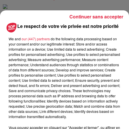
Continuer sans accepter
Publié : 18 juin 2021 à 8h00 - Modifié : 8 novembre 2021 à
Le respect de votre vie privée est notre priorité
12h14 Céline Rinckel
We and
our (447) partners
do the following data processing based on
your consent and/or our legitimate interest: Store and/or access
information on a device; Use limited data to select advertising; Create
profiles for personalised advertising; Use profiles to select personalised
A lire aussi
advertising; Measure advertising performance; Measure content
performance; Understand audiences through statistics or combinations
of data from different sources; Develop and improve services; Create
profiles to personalise content; Use profiles to select personalised
5 août 2026
content; Use limited data to select content; Ensure security, prevent and
Europa-Park : des précisons sur
detect fraud, and fix errors; Deliver and present advertising and content;
l’après Euro-Mir
Save and communicate privacy choices. These technologies may
process personal data such as IP address and browsing data to offer
following functionalities: Identify devices based on information actively
requested; Use precise geolocation data; Match and combine data from
other data sources; Link different devices; Identify devices based on
4 août 2026
information transmitted automatically.
Vélos d'occasion en Alsace : les
meilleures adresses pour rouler à...
Vous pouvez accepter en cliquant sur "Accepter et fermer", ou affiner en