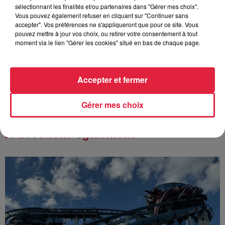
sélectionnant les finalités et/ou partenaires dans "Gérer mes choix".
Vous pouvez également refuser en cliquant sur "Continuer sans
accepter". Vos préférences ne s'appliqueront que pour ce site. Vous
pouvez mettre à jour vos choix, ou retirer votre consentement à tout
4 août 2026
moment via le lien "Gérer les cookies" situé en bas de chaque page.
Bischheim : disparition d’une
adolescente de 16 ans
Accepter et fermer
Gérer mes choix
À découvrir également