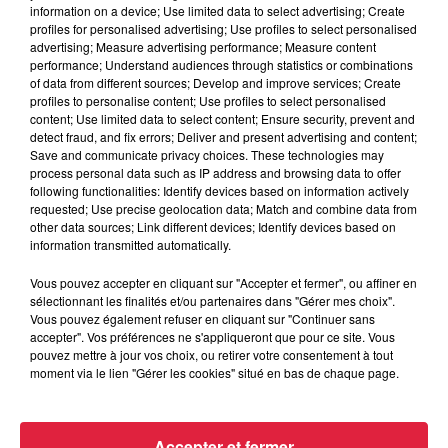
robinets
information on a device; Use limited data to select advertising; Create
profiles for personalised advertising; Use profiles to select personalised
advertising; Measure advertising performance; Measure content
performance; Understand audiences through statistics or combinations
of data from different sources; Develop and improve services; Create
6 août 2026
profiles to personalise content; Use profiles to select personalised
Tags antisémites à Strasbourg :
content; Use limited data to select content; Ensure security, prevent and
Catherine Trautmann réagit
detect fraud, and fix errors; Deliver and present advertising and content;
Save and communicate privacy choices. These technologies may
process personal data such as IP address and browsing data to offer
following functionalities: Identify devices based on information actively
requested; Use precise geolocation data; Match and combine data from
other data sources; Link different devices; Identify devices based on
6 août 2026
information transmitted automatically.
Au zoo de Mulhouse : rencontre
avec les flamants rouges
Vous pouvez accepter en cliquant sur "Accepter et fermer", ou affiner en
sélectionnant les finalités et/ou partenaires dans "Gérer mes choix".
Vous pouvez également refuser en cliquant sur "Continuer sans
accepter". Vos préférences ne s'appliqueront que pour ce site. Vous
pouvez mettre à jour vos choix, ou retirer votre consentement à tout
moment via le lien "Gérer les cookies" situé en bas de chaque page.
À découvrir également
Accepter et fermer