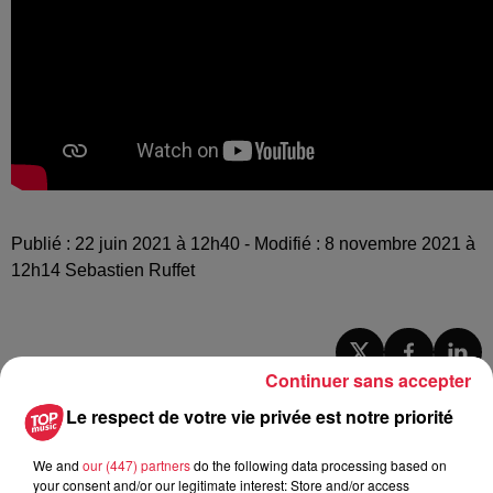
Publié : 22 juin 2021 à 12h40 - Modifié : 8 novembre 2021 à
12h14 Sebastien Ruffet
Continuer sans accepter
A lire aussi
Le respect de votre vie privée est notre priorité
6 août 2026
We and
our (447) partners
do the following data processing based on
À Hoerdt, de l’eau brune sort des
your consent and/or our legitimate interest: Store and/or access