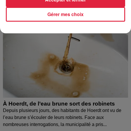
Gérer mes choix
À Hoerdt, de l’eau brune sort des robinets
Depuis plusieurs jours, des habitants de Hoerdt ont vu de
l’eau brune s’écouler de leurs robinets. Face aux
nombreuses interrogations, la municipalité a pris...