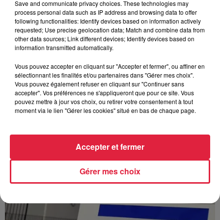
Save and communicate privacy choices. These technologies may
process personal data such as IP address and browsing data to offer
following functionalities: Identify devices based on information actively
À Hoerdt, de l’eau brune sort des robinets
requested; Use precise geolocation data; Match and combine data from
other data sources; Link different devices; Identify devices based on
Depuis plusieurs jours, des habitants de Hoerdt ont vu de
information transmitted automatically.
l’eau brune s’écouler de leurs robinets. Face aux
nombreuses interrogations, la municipalité a pris...
Vous pouvez accepter en cliquant sur "Accepter et fermer", ou affiner en
sélectionnant les finalités et/ou partenaires dans "Gérer mes choix".
Vous pouvez également refuser en cliquant sur "Continuer sans
accepter". Vos préférences ne s'appliqueront que pour ce site. Vous
pouvez mettre à jour vos choix, ou retirer votre consentement à tout
moment via le lien "Gérer les cookies" situé en bas de chaque page.
Accepter et fermer
Gérer mes choix