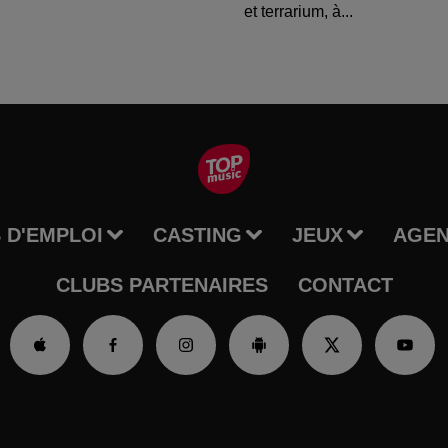
et terrarium, à...
 D'EMPLOI
CASTING
JEUX
AGE
CLUBS PARTENAIRES
CONTACT