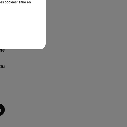
les cookies" situé en
uit
une
 du