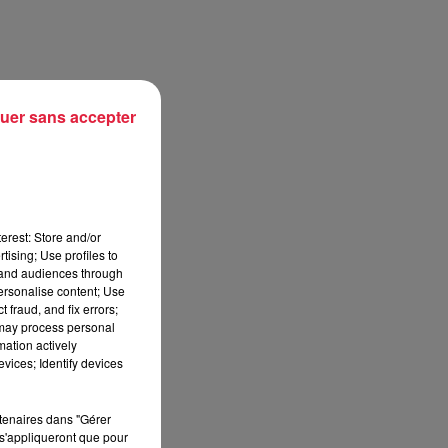
uer sans accepter
erest: Store and/or
tising; Use profiles to
tand audiences through
personalise content; Use
 fraud, and fix errors;
 may process personal
mation actively
vices; Identify devices
rtenaires dans "Gérer
s'appliqueront que pour