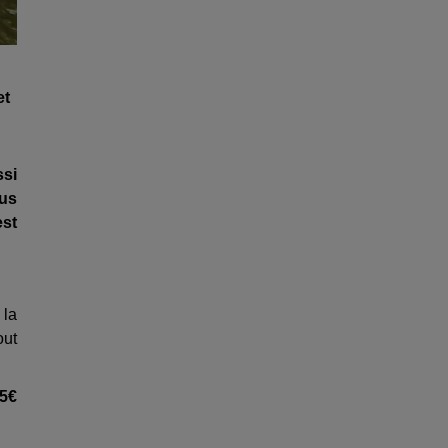
et
ssi
ous
est
 la
out
35€