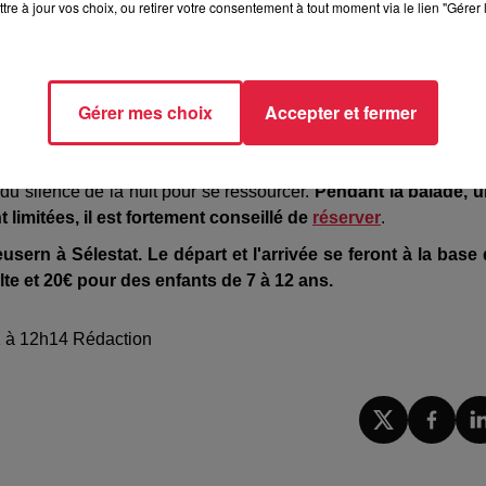
tre à jour vos choix, ou retirer votre consentement à tout moment via le lien "Gérer 
r la nature à la lueur des étoiles. /@ DR - Lisa C. – Sélestat
Gérer mes choix
Accepter et fermer
5 et 22h45
, ce sont cette fois
des balades à la tombée de la n
 du silence de la nuit pour se ressourcer.
Pendant la balade, 
 limitées, il est fortement conseillé de
réserver
.
usern à Sélestat. Le départ et l'arrivée se feront à la base
te et 20€ pour des enfants de 7 à 12 ans.
21 à 12h14 Rédaction