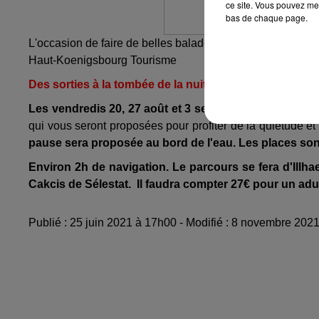
ce site. Vous pouvez met
bas de chaque page.
L'occasion de faire de belles balades au crépuscule, de voi
Haut-Koenigsbourg Tourisme
Des sorties à la tombée de la nuit
Les vendredis 20, 27 août et 3 septembre, entre 19h4
qui vous seront proposées pour profiter de la quiétude et
pause sera proposée au bord de l'eau.
Les places sont
Environ 2h de navigation. Le parcours se fera d'Illhae
Cakcis de Sélestat. Il faudra compter 27€ pour un adul
Publié : 25 juin 2021 à 17h00 - Modifié : 8 novembre 20