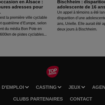
occasion en Alsace :
Bischheim : dispariti
leures adresses pour
adolescente de 16 an
.
Un appel à témoins a été lan
est la première ville cyclable
disparition d’une adolescent
t quatrième d’Europe, selon
ans, Urielle. Elle aurait été a
ent du média Bon Pote en
deux jours à Bischheim.
600km de pistes cyclables...
 D'EMPLOI
CASTING
JEUX
AGE
CLUBS PARTENAIRES
CONTACT