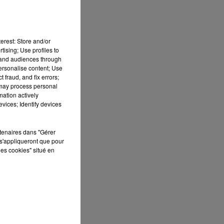
les
erest: Store and/or
tising; Use profiles to
 de
tand audiences through
personalise content; Use
 fraud, and fix errors;
 may process personal
mation actively
ors
vices; Identify devices
les
rtenaires dans "Gérer
s'appliqueront que pour
les cookies" situé en
ule