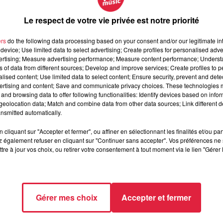
éorologiques sont les suivantes :
Le respect de votre vie privée est notre priorité
lement des dégâts importants, notamment sur l'habitat léger et 
ers
do the following data processing based on your consent and/or our legitimate int
ire très rapidement.
device; Use limited data to select advertising; Create profiles for personalised adver
s en forêt suite à des impacts de foudre non accompagnés
vertising; Measure advertising performance; Measure content performance; Unders
ns of data from different sources; Develop and improve services; Create profiles to 
alised content; Use limited data to select content; Ensure security, prevent and detect
adresse les conseils de comportements suivants :
ertising and content; Save and communicate privacy choices. These technologies
and browsing data to offer following functionalities: Identify devices based on infor
pour mettre à l’abri les objets sensibles auvent. Abritez-vous h
eolocation data; Match and combine data from other data sources; Link different de
nsmitted automatically.
 vos activités de loisirs. Évitez les promenades en forêts et 
cliquant sur "Accepter et fermer", ou affiner en sélectionnant les finalités et/ou pa
 également refuser en cliquant sur "Continuer sans accepter". Vos préférences ne 
tre à jour vos choix, ou retirer votre consentement à tout moment via le lien "Gérer 
rriez être témoins.
r une voie immergée ou à proximité d’un cours d’eau. Un véhic
au.
ans les sous-sols.
Gérer mes choix
Accepter et fermer