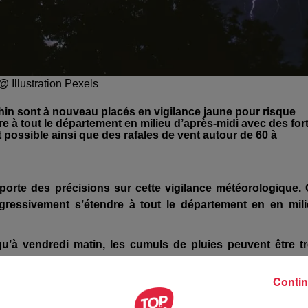
@ Illustration Pexels
Rhin sont à nouveau placés en vigilance jaune pour risque
à tout le département en milieu d’après-midi avec des for
 possible ainsi que des rafales de vent autour de 60 à
rte des précisions sur cette vigilance météorologique.
ressivement s’étendre à tout le département en en mil
qu’à vendredi matin, les cumuls de pluies peuvent être t
, ponctuellement 50 à 60 mm en cas d’orages peu mobiles,
Contin
 à 60 mm, voire plus.