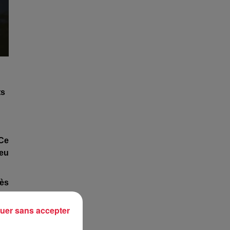
ts
 Ce
ieu
rès
uer sans accepter