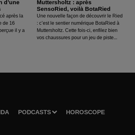
on d’une
Muttersholtz : après
s
SensoRied, voilà BotaRied
cé après la
Une nouvelle façon de découvrir le Ried
e de 16
: c’est le sentier numérique BotaRied à
perçue il y a
Muttersholtz. Cette fois-ci, enfilez bien
vos chaussures pour un jeu de piste...
NDA
PODCASTS
HOROSCOPE