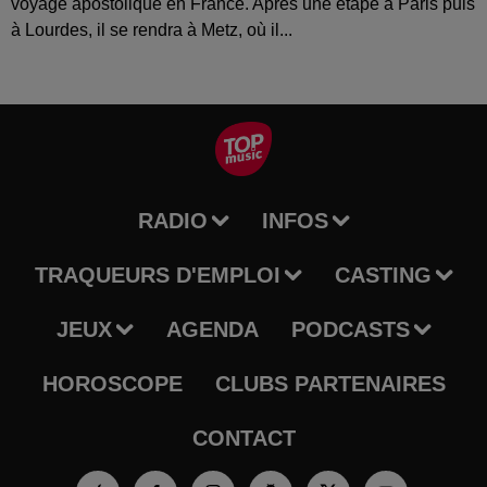
voyage apostolique en France. Après une étape à Paris puis
à Lourdes, il se rendra à Metz, où il...
RADIO
INFOS
TRAQUEURS D'EMPLOI
CASTING
JEUX
AGENDA
PODCASTS
HOROSCOPE
CLUBS PARTENAIRES
CONTACT