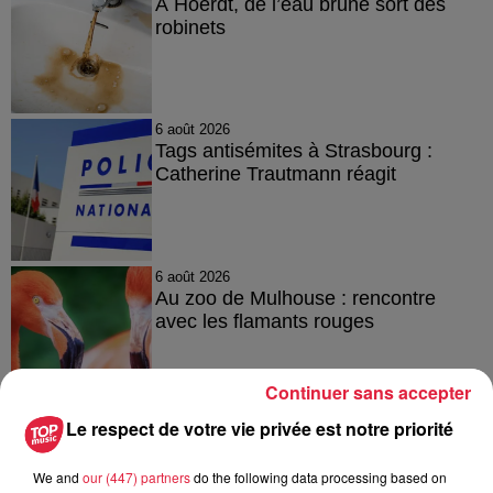
À Hoerdt, de l’eau brune sort des
robinets
6 août 2026
Tags antisémites à Strasbourg :
Catherine Trautmann réagit
6 août 2026
Au zoo de Mulhouse : rencontre
avec les flamants rouges
Continuer sans accepter
Le respect de votre vie privée est notre priorité
We and
our (447) partners
do the following data processing based on
À découvrir également