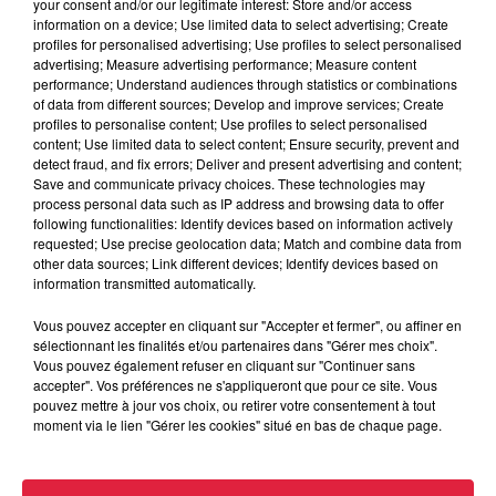
your consent and/or our legitimate interest: Store and/or access
information on a device; Use limited data to select advertising; Create
profiles for personalised advertising; Use profiles to select personalised
advertising; Measure advertising performance; Measure content
performance; Understand audiences through statistics or combinations
of data from different sources; Develop and improve services; Create
profiles to personalise content; Use profiles to select personalised
content; Use limited data to select content; Ensure security, prevent and
detect fraud, and fix errors; Deliver and present advertising and content;
Save and communicate privacy choices. These technologies may
process personal data such as IP address and browsing data to offer
following functionalities: Identify devices based on information actively
requested; Use precise geolocation data; Match and combine data from
other data sources; Link different devices; Identify devices based on
information transmitted automatically.
Vous pouvez accepter en cliquant sur "Accepter et fermer", ou affiner en
sélectionnant les finalités et/ou partenaires dans "Gérer mes choix".
Vous pouvez également refuser en cliquant sur "Continuer sans
accepter". Vos préférences ne s'appliqueront que pour ce site. Vous
pouvez mettre à jour vos choix, ou retirer votre consentement à tout
À Hoerdt, de l’eau brune sort des robinets
moment via le lien "Gérer les cookies" situé en bas de chaque page.
Depuis plusieurs jours, des habitants de Hoerdt ont vu de
l’eau brune s’écouler de leurs robinets. Face aux