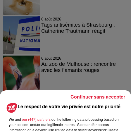
6 août 2026
Tags antisémites à Strasbourg :
Catherine Trautmann réagit
6 août 2026
Au zoo de Mulhouse : rencontre
avec les flamants rouges
Continuer sans accepter
Le respect de votre vie privée est notre priorité
À découvrir également
We and
our (447) partners
do the following data processing based on
your consent and/or our legitimate interest: Store and/or access
information on a device; Use limited data to select advertising; Create