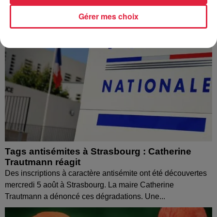
Gérer mes choix
Tags antisémites à Strasbourg : Catherine
Trautmann réagit
Des inscriptions à caractère antisémite ont été découvertes
mercredi 5 août à Strasbourg. La maire Catherine
Trautmann a dénoncé ces dégradations. Une...