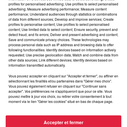
profiles for personalised advertising; Use profiles to select personalised
advertising; Measure advertising performance; Measure content
performance; Understand audiences through statistics or combinations
of data from different sources; Develop and improve services; Create
profiles to personalise content; Use profiles to select personalised
content; Use limited data to select content; Ensure security, prevent and
detect fraud, and fix errors; Deliver and present advertising and content;
Save and communicate privacy choices. These technologies may
process personal data such as IP address and browsing data to offer
following functionalities: Identify devices based on information actively
requested; Use precise geolocation data; Match and combine data from
other data sources; Link different devices; Identify devices based on
information transmitted automatically.
Vous pouvez accepter en cliquant sur "Accepter et fermer", ou affiner en
sélectionnant les finalités et/ou partenaires dans "Gérer mes choix".
Vous pouvez également refuser en cliquant sur "Continuer sans
accepter". Vos préférences ne s'appliqueront que pour ce site. Vous
À Hoerdt, de l’eau brune sort des robinets
pouvez mettre à jour vos choix, ou retirer votre consentement à tout
Depuis plusieurs jours, des habitants de Hoerdt ont vu de
moment via le lien "Gérer les cookies" situé en bas de chaque page.
l’eau brune s’écouler de leurs robinets. Face aux
nombreuses interrogations, la municipalité a pris...
Accepter et fermer