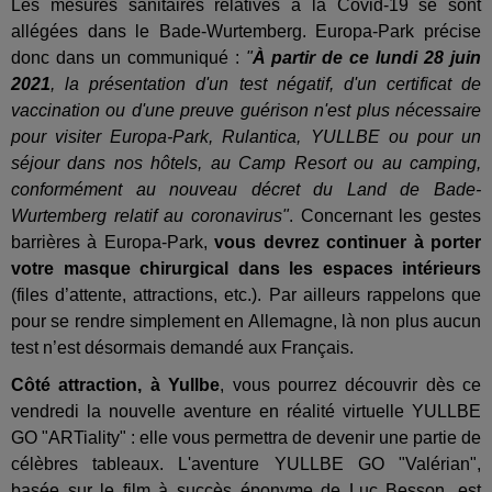
Les mesures sanitaires relatives à la Covid-19 se sont
allégées dans le Bade-Wurtemberg. Europa-Park précise
donc dans un communiqué :
"
À partir de ce lundi 28 juin
2021
, la présentation d'un test négatif, d'un certificat de
vaccination ou d'une preuve guérison n'est plus nécessaire
pour visiter Europa-Park, Rulantica, YULLBE ou pour un
séjour dans nos hôtels, au Camp Resort ou au camping,
conformément au nouveau décret du Land de Bade-
Wurtemberg relatif au coronavirus"
. Concernant les gestes
barrières à Europa-Park,
vous devrez continuer à porter
votre masque chirurgical dans les espaces intérieurs
(files d’attente, attractions, etc.). Par ailleurs rappelons que
pour se rendre simplement en Allemagne, là non plus aucun
test n’est désormais demandé aux Français.
Côté attraction, à Yullbe
, vous pourrez découvrir dès ce
vendredi l
a nouvelle aventure en réalité virtuelle YULLBE
GO "ARTiality" : elle vous permettra de devenir une partie de
célèbres tableaux. L'aventure YULLBE GO "Valérian",
basée sur le film à succès éponyme de Luc Besson, est