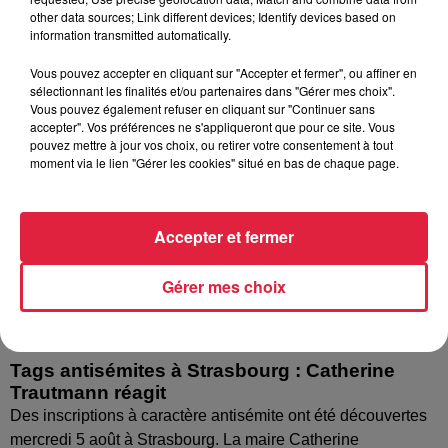
nombreuses interrogations, la municipalité a pris...
other data sources; Link different devices; Identify devices based on
information transmitted automatically.
Vous pouvez accepter en cliquant sur "Accepter et fermer", ou affiner en
sélectionnant les finalités et/ou partenaires dans "Gérer mes choix".
Vous pouvez également refuser en cliquant sur "Continuer sans
accepter". Vos préférences ne s'appliqueront que pour ce site. Vous
pouvez mettre à jour vos choix, ou retirer votre consentement à tout
moment via le lien "Gérer les cookies" situé en bas de chaque page.
Accepter et fermer
Gérer mes choix
Tags antisémites à Strasbourg : Catherine
Trautmann réagit
Des inscriptions à caractère antisémite ont été découvertes
mercredi 5 août à Strasbourg. La maire Catherine