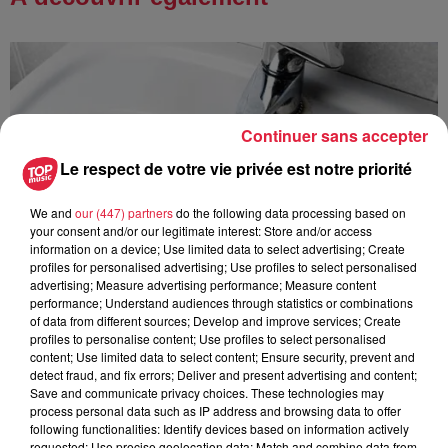
Continuer sans accepter
Le respect de votre vie privée est notre priorité
We and
our (447) partners
do the following data processing based on
your consent and/or our legitimate interest: Store and/or access
information on a device; Use limited data to select advertising; Create
profiles for personalised advertising; Use profiles to select personalised
advertising; Measure advertising performance; Measure content
performance; Understand audiences through statistics or combinations
of data from different sources; Develop and improve services; Create
profiles to personalise content; Use profiles to select personalised
content; Use limited data to select content; Ensure security, prevent and
detect fraud, and fix errors; Deliver and present advertising and content;
À Hoerdt, de l’eau brune sort des robinets
Save and communicate privacy choices. These technologies may
Depuis plusieurs jours, des habitants de Hoerdt ont vu de
process personal data such as IP address and browsing data to offer
following functionalities: Identify devices based on information actively
l’eau brune s’écouler de leurs robinets. Face aux
requested; Use precise geolocation data; Match and combine data from