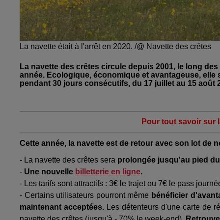
La navette était à l'arrêt en 2020. /@ Navette des crêtes
La navette des crêtes circule depuis 2001, le long des c
année. Ecologique, économique et avantageuse, elle 
pendant 30 jours consécutifs, du 17 juillet au 15 août
Pour tout savoir sur 
Cette année, la navette est de retour avec son lot de 
- La navette des crêtes sera
prolongée jusqu'au pied du
-
Une nouvelle
billetterie en ligne
.
- Les tarifs sont attractifs : 3€ le trajet ou 7€ le pass journé
-
Certains utilisateurs pourront même
bénéficier d'avant
maintenant acceptées.
Les détenteurs d'une carte de r
navette des crêtes (jusqu'à - 70% le week-end)
.
Retrouve