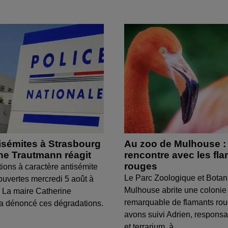
isémites à Strasbourg
Au zoo de Mulhouse :
ine Trautmann réagit
rencontre avec les fl
rouges
tions à caractère antisémite
Le Parc Zoologique et Botan
ouvertes mercredi 5 août à
Mulhouse abrite une colonie
 La maire Catherine
remarquable de flamants ro
a dénoncé ces dégradations.
avons suivi Adrien, respons
et terrarium, à...