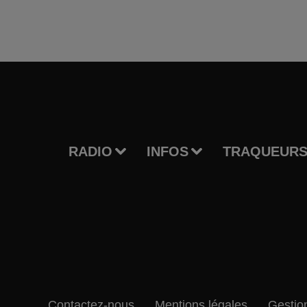
RADIO
INFOS
TRAQUEURS
Contactez-nous
Mentions légales
Gestio