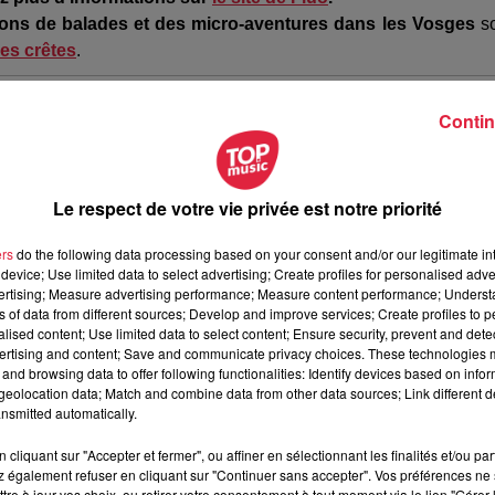
tions de balades et des micro-aventures dans les Vosges
so
des crêtes
.
Contin
Le respect de votre vie privée est notre priorité
ers
do the following data processing based on your consent and/or our legitimate int
device; Use limited data to select advertising; Create profiles for personalised adver
vertising; Measure advertising performance; Measure content performance; Unders
ns of data from different sources; Develop and improve services; Create profiles to 
alised content; Use limited data to select content; Ensure security, prevent and detect
ertising and content; Save and communicate privacy choices. These technologies
and browsing data to offer following functionalities: Identify devices based on infor
eolocation data; Match and combine data from other data sources; Link different de
nsmitted automatically.
15 août. /@ Navette des crêtes
l, Launoy Tourisme et Tchizz Voyages
:
cliquant sur "Accepter et fermer", ou affiner en sélectionnant les finalités et/ou pa
 également refuser en cliquant sur "Continuer sans accepter". Vos préférences ne 
tre à jour vos choix, ou retirer votre consentement à tout moment via le lien "Gérer 