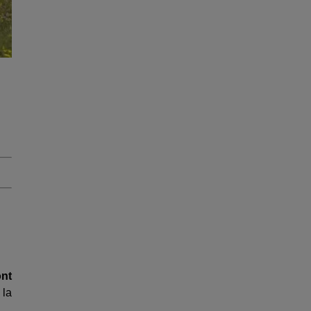
ont
 la