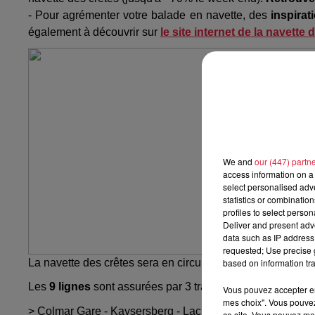
- Pour agrémenter votre balade en navette, des
inspira
également à découvrir sur
le site internet de la navette 
We and
our (447) partn
access information on a 
select personalised ad
statistics or combinatio
profiles to select person
Deliver and present adv
data such as IP address 
requested; Use precise g
based on information tra
La navette des crêtes sera en circulation du 17 juillet au 
Les
9 lignes
sont assurées par 3 transporteurs
LK Kunege
Vous pouvez accepter en 
mes choix". Vous pouvez
> Colmar Gare - Kaysersberg - Lac Blanc
ce site. Vous pouvez met