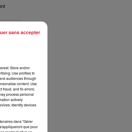
nt
uer sans accepter
erest: Store and/or
tising; Use profiles to
tand audiences through
personalise content; Use
 fraud, and fix errors;
 may process personal
mation actively
vices; Identify devices
rtenaires dans "Gérer
s'appliqueront que pour
les cookies" situé en