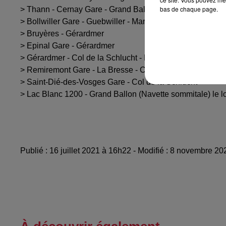
bas de chaque page.
> Thann - Cernay Gare - Grand Ballon
> Bollwiller Gare - Guebwiller - Markstein
> Bruyères - Gérardmer
> Epinal Gare - Gérardmer
> Gérardmer - Col de la Schlucht - Munster Gare
> Remiremont Gare - La Bresse - Col de la Schlucht
> Saint-Dié-des-Vosges Gare - Col de la Schlucht
> Lac Blanc 1200 - Grand Ballon (Navette sommitale) le l
Publié : 16 juillet 2021 à 16h22 - Modifié : 8 novembre 