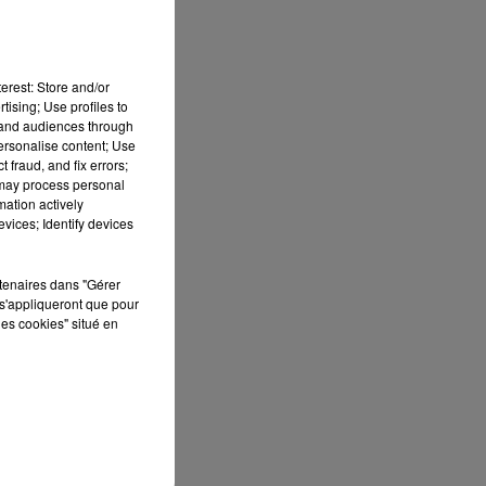
erest: Store and/or
tising; Use profiles to
tand audiences through
personalise content; Use
 fraud, and fix errors;
 may process personal
mation actively
vices; Identify devices
rtenaires dans "Gérer
s'appliqueront que pour
les cookies" situé en