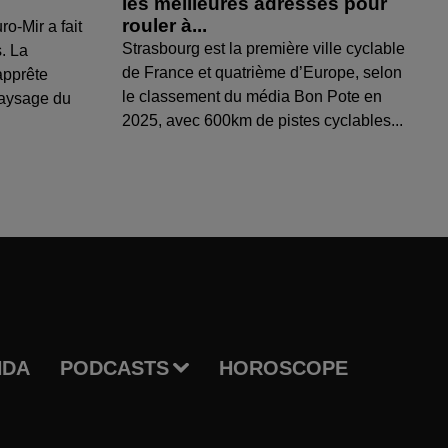
les meilleures adresses pour
rouler à...
ro-Mir a fait
Strasbourg est la première ville cyclable
s. La
de France et quatrième d’Europe, selon
apprête
le classement du média Bon Pote en
paysage du
2025, avec 600km de pistes cyclables...
NDA
PODCASTS
HOROSCOPE