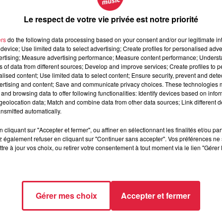
Le respect de votre vie privée est notre priorité
ers
do the following data processing based on your consent and/or our legitimate int
device; Use limited data to select advertising; Create profiles for personalised adver
vertising; Measure advertising performance; Measure content performance; Unders
ns of data from different sources; Develop and improve services; Create profiles to 
alised content; Use limited data to select content; Ensure security, prevent and detect
ertising and content; Save and communicate privacy choices. These technologies
and browsing data to offer following functionalities: Identify devices based on infor
eolocation data; Match and combine data from other data sources; Link different de
nsmitted automatically.
cliquant sur "Accepter et fermer", ou affiner en sélectionnant les finalités et/ou pa
 également refuser en cliquant sur "Continuer sans accepter". Vos préférences ne 
tre à jour vos choix, ou retirer votre consentement à tout moment via le lien "Gérer 
Gérer mes choix
Accepter et fermer