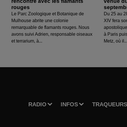
rencontre avec les flamants
venue du
rouges
septemb
Le Parc Zoologique et Botanique de
Du 25 au 2
Mulhouse abrite une colonie
XIV fera so
remarquable de flamants rouges. Nous
apostolique
avons suivi Adrien, responsable oiseaux
à Paris puis
et terrarium, à...
Metz, où il..
RADIO
INFOS
TRAQUEURS