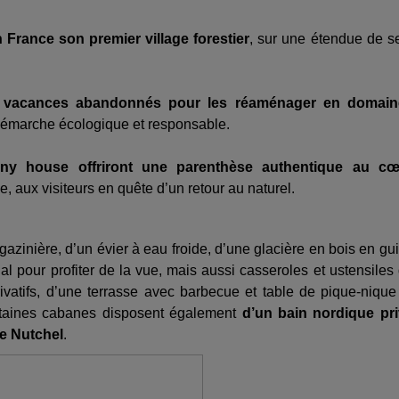
 France son premier village forestier
, sur une étendue de s
de vacances abandonnés pour les réaménager en domain
démarche écologique et responsable.
iny house offriront une parenthèse authentique au cœ
e, aux visiteurs en quête d’un retour au naturel.
zinière, d’un évier à eau froide, d’une glacière en bois en gu
ial pour profiter de la vue, mais aussi casseroles et ustensiles
vatifs, d’une terrasse avec barbecue et table de pique-nique
ertaines cabanes disposent également
d’un bain nordique pr
ce Nutchel
.