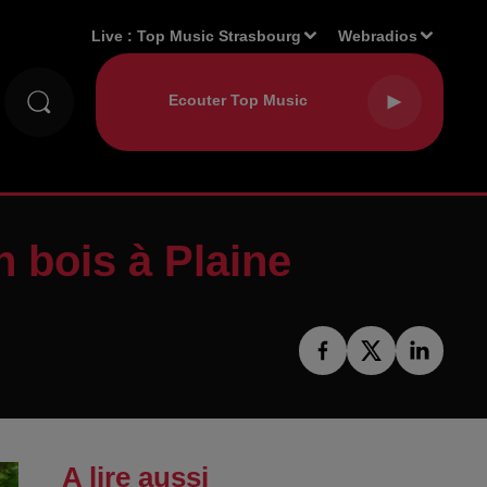
Live :
Top Music Strasbourg
Webradios
n bois à Plaine
A lire aussi