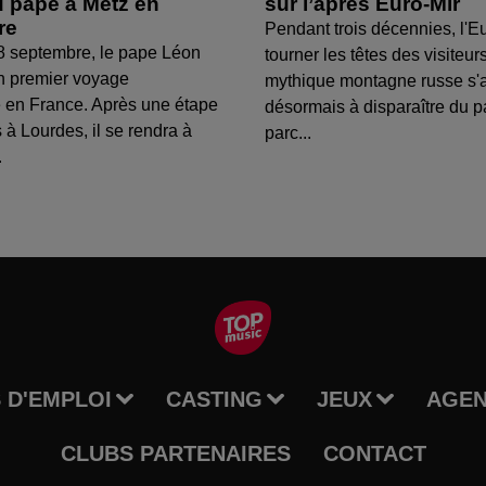
 pape à Metz en
sur l’après Euro-Mir
re
Pendant trois décennies, l'Eu
8 septembre, le pape Léon
tourner les têtes des visiteur
n premier voyage
mythique montagne russe s'
 en France. Après une étape
désormais à disparaître du 
 à Lourdes, il se rendra à
parc...
.
 D'EMPLOI
CASTING
JEUX
AGE
CLUBS PARTENAIRES
CONTACT