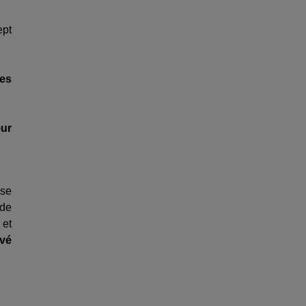
ept
es
ur
ise
 de
 et
ivé