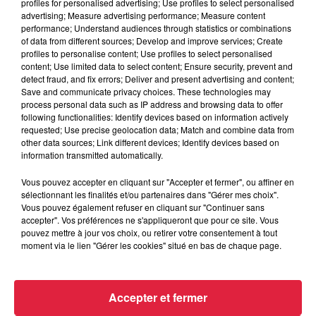
profiles for personalised advertising; Use profiles to select personalised
advertising; Measure advertising performance; Measure content
performance; Understand audiences through statistics or combinations
of data from different sources; Develop and improve services; Create
profiles to personalise content; Use profiles to select personalised
content; Use limited data to select content; Ensure security, prevent and
detect fraud, and fix errors; Deliver and present advertising and content;
Save and communicate privacy choices. These technologies may
process personal data such as IP address and browsing data to offer
following functionalities: Identify devices based on information actively
requested; Use precise geolocation data; Match and combine data from
other data sources; Link different devices; Identify devices based on
information transmitted automatically.
Vous pouvez accepter en cliquant sur "Accepter et fermer", ou affiner en
sélectionnant les finalités et/ou partenaires dans "Gérer mes choix".
Vous pouvez également refuser en cliquant sur "Continuer sans
À Hoerdt, de l’eau brune sort des robinets
accepter". Vos préférences ne s'appliqueront que pour ce site. Vous
Depuis plusieurs jours, des habitants de Hoerdt ont vu de
pouvez mettre à jour vos choix, ou retirer votre consentement à tout
moment via le lien "Gérer les cookies" situé en bas de chaque page.
l’eau brune s’écouler de leurs robinets. Face aux
nombreuses interrogations, la municipalité a pris...
Accepter et fermer