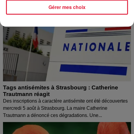
Gérer mes choix
Tags antisémites à Strasbourg : Catherine
Trautmann réagit
Des inscriptions à caractère antisémite ont été découvertes
mercredi 5 août à Strasbourg. La maire Catherine
Trautmann a dénoncé ces dégradations. Une...