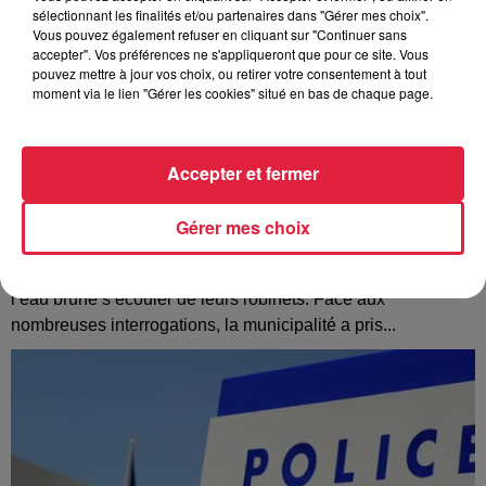
sélectionnant les finalités et/ou partenaires dans "Gérer mes choix".
Vous pouvez également refuser en cliquant sur "Continuer sans
accepter". Vos préférences ne s'appliqueront que pour ce site. Vous
pouvez mettre à jour vos choix, ou retirer votre consentement à tout
moment via le lien "Gérer les cookies" situé en bas de chaque page.
Accepter et fermer
Gérer mes choix
À Hoerdt, de l’eau brune sort des robinets
Depuis plusieurs jours, des habitants de Hoerdt ont vu de
l’eau brune s’écouler de leurs robinets. Face aux
nombreuses interrogations, la municipalité a pris...