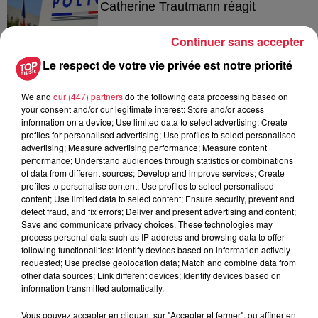
Catherine Trautmann réagit
Continuer sans accepter
Le respect de votre vie privée est notre priorité
6 août 2026
Au zoo de Mulhouse : rencontre
We and
our (447) partners
do the following data processing based on
avec les flamants rouges
your consent and/or our legitimate interest: Store and/or access
information on a device; Use limited data to select advertising; Create
profiles for personalised advertising; Use profiles to select personalised
advertising; Measure advertising performance; Measure content
performance; Understand audiences through statistics or combinations
of data from different sources; Develop and improve services; Create
profiles to personalise content; Use profiles to select personalised
content; Use limited data to select content; Ensure security, prevent and
À découvrir également
detect fraud, and fix errors; Deliver and present advertising and content;
Save and communicate privacy choices. These technologies may
process personal data such as IP address and browsing data to offer
following functionalities: Identify devices based on information actively
requested; Use precise geolocation data; Match and combine data from
other data sources; Link different devices; Identify devices based on
information transmitted automatically.
Vous pouvez accepter en cliquant sur "Accepter et fermer", ou affiner en