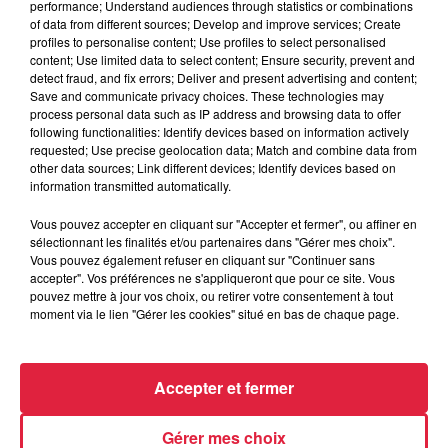
performance; Understand audiences through statistics or combinations
of data from different sources; Develop and improve services; Create
profiles to personalise content; Use profiles to select personalised
content; Use limited data to select content; Ensure security, prevent and
detect fraud, and fix errors; Deliver and present advertising and content;
Save and communicate privacy choices. These technologies may
process personal data such as IP address and browsing data to offer
following functionalities: Identify devices based on information actively
requested; Use precise geolocation data; Match and combine data from
other data sources; Link different devices; Identify devices based on
information transmitted automatically.
Vous pouvez accepter en cliquant sur "Accepter et fermer", ou affiner en
À Hoerdt, de l’eau brune sort des robinets
sélectionnant les finalités et/ou partenaires dans "Gérer mes choix".
Vous pouvez également refuser en cliquant sur "Continuer sans
Depuis plusieurs jours, des habitants de Hoerdt ont vu de
accepter". Vos préférences ne s'appliqueront que pour ce site. Vous
l’eau brune s’écouler de leurs robinets. Face aux
pouvez mettre à jour vos choix, ou retirer votre consentement à tout
nombreuses interrogations, la municipalité a pris...
moment via le lien "Gérer les cookies" situé en bas de chaque page.
Accepter et fermer
Gérer mes choix