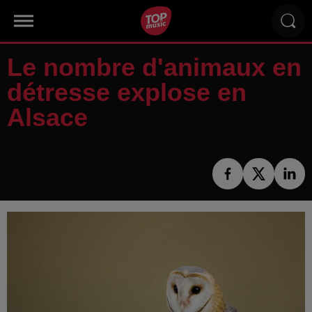
Le nombre d'animaux en
détresse explose en
Alsace