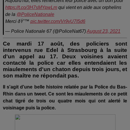
Aujourd'hui, elles remercient leur police avec un don pour
https://t.co/3H7sMYpwLm
qui vient en aide aux orphelins
de la
@PoliceNationale
Merci ðŸ’™
pic.twitter.com/Vr9vU7I5d6
— Police Nationale 67 (@PoliceNat67)
August 23, 2021
Ce mardi 17 août, des policiers sont
intervenus rue Edel à Strasbourg à la suite
d'un appel au 17. Deux voisines avaient
contacté la police car elles entendaient les
miaulements d'un chaton depuis trois jours, et
son maître ne répondait pas.
Il s'agit d'une belle histoire relatée par la Police du Bas-
Rhin dans un tweet. Ce sont les miaulements de ce petit
chat tigré de trois ou quatre mois qui ont alerté le
voisinage puis la police.