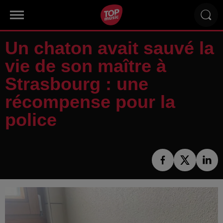
Un chaton avait sauvé la
vie de son maître à
Strasbourg : une
récompense pour la
police