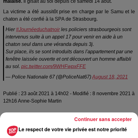
malaise.
Il gisait au sol depuis ce samedi 14 août.
La victime a été aussitôt prise en charge par le Samu et le
chaton a été confié à la SPA de Strasbourg.
Hier
#Journéeduchatnoir
les policiers strasbourgeois sont
intervenus suite à un appel 17 pour venir en aide à un
chaton seul dans une véranda depuis 3j.
Sur place, ils se sont introduits dans l'appartement par une
fenêtre laissée ouverte et ont découvert un homme affaibli
au sol.
pic.twitter.com/9WHFwpxFFE
— Police Nationale 67 (@PoliceNat67)
August 18, 2021
Publié : 23 août 2021 à 14h02 - Modifié : 8 novembre 2021 à
12h16 Anne-Sophie Martin
Continuer sans accepter
Le respect de votre vie privée est notre priorité
A lire aussi