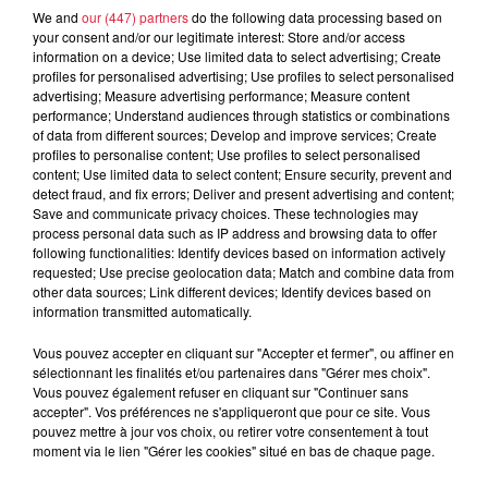
We and
our (447) partners
do the following data processing based on
your consent and/or our legitimate interest: Store and/or access
6 août 2026
information on a device; Use limited data to select advertising; Create
À Hoerdt, de l’eau brune sort des
profiles for personalised advertising; Use profiles to select personalised
robinets
advertising; Measure advertising performance; Measure content
performance; Understand audiences through statistics or combinations
of data from different sources; Develop and improve services; Create
profiles to personalise content; Use profiles to select personalised
content; Use limited data to select content; Ensure security, prevent and
detect fraud, and fix errors; Deliver and present advertising and content;
6 août 2026
Save and communicate privacy choices. These technologies may
Tags antisémites à Strasbourg :
process personal data such as IP address and browsing data to offer
Catherine Trautmann réagit
following functionalities: Identify devices based on information actively
requested; Use precise geolocation data; Match and combine data from
other data sources; Link different devices; Identify devices based on
information transmitted automatically.
6 août 2026
Vous pouvez accepter en cliquant sur "Accepter et fermer", ou affiner en
Au zoo de Mulhouse : rencontre
sélectionnant les finalités et/ou partenaires dans "Gérer mes choix".
avec les flamants rouges
Vous pouvez également refuser en cliquant sur "Continuer sans
accepter". Vos préférences ne s'appliqueront que pour ce site. Vous
pouvez mettre à jour vos choix, ou retirer votre consentement à tout
moment via le lien "Gérer les cookies" situé en bas de chaque page.