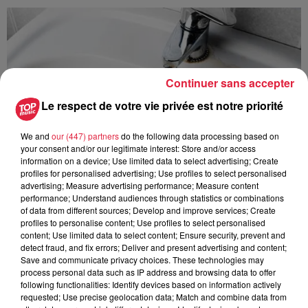
Continuer sans accepter
Le respect de votre vie privée est notre priorité
We and
our (447) partners
do the following data processing based on
your consent and/or our legitimate interest: Store and/or access
information on a device; Use limited data to select advertising; Create
profiles for personalised advertising; Use profiles to select personalised
advertising; Measure advertising performance; Measure content
performance; Understand audiences through statistics or combinations
of data from different sources; Develop and improve services; Create
profiles to personalise content; Use profiles to select personalised
content; Use limited data to select content; Ensure security, prevent and
À Hoerdt, de l’eau brune sort des robinets
detect fraud, and fix errors; Deliver and present advertising and content;
Depuis plusieurs jours, des habitants de Hoerdt ont vu de
Save and communicate privacy choices. These technologies may
process personal data such as IP address and browsing data to offer
l’eau brune s’écouler de leurs robinets. Face aux
following functionalities: Identify devices based on information actively
nombreuses interrogations, la municipalité a pris...
requested; Use precise geolocation data; Match and combine data from