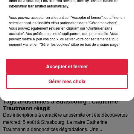
other data sources; Link different devices; Identify devices based on
information transmitted automatically.
Vous pouvez accepter en cliquant sur "Accepter et fermer", ou affiner en
sélectionnant les finalités et/ou partenaires dans "Gérer mes choix".
Vous pouvez également refuser en cliquant sur "Continuer sans
accepter". Vos préférences ne s'appliqueront que pour ce site. Vous
pouvez mettre à jour vos choix, ou retirer votre consentement à tout
moment via le lien "Gérer les cookies" situé en bas de chaque page.
Accepter et fermer
Gérer mes choix
Tags antisémites à Strasbourg : Catherine
Trautmann réagit
Des inscriptions à caractère antisémite ont été découvertes
mercredi 5 août à Strasbourg. La maire Catherine
Trautmann a dénoncé ces dégradations. Une...