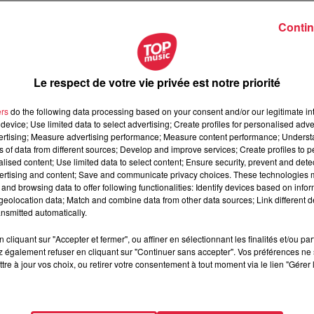
s vitrines du magasin "Le Printemps" à Stasbourg :
"liquidat
 en fin d'année
, l'écoulement des stocks a débuté le mercredi 
Contin
tout au long de la journée avec des clients désireux de dénic
Le respect de votre vie privée est notre priorité
er
temps" de Strasbourg le mercredi 1
août (Facebook / Frédéric
ers
do the following data processing based on your consent and/or our legitimate int
device; Use limited data to select advertising; Create profiles for personalised adver
vertising; Measure advertising performance; Measure content performance; Unders
ns of data from different sources; Develop and improve services; Create profiles to 
alised content; Use limited data to select content; Ensure security, prevent and detect
ncé la fermeture des enseignes de
"la place d'Italie à Paris,
ertising and content; Save and communicate privacy choices. These technologies
nomiques"
précipitée par la crise sanitaire et les manifestations
and browsing data to offer following functionalities: Identify devices based on infor
é signé
entre la direction du groupe et les syndicats du maga
eolocation data; Match and combine data from other data sources; Link different de
nsmitted automatically.
té doublée grâce aux syndicats, de nombreux employés proches
oposition de reclassement.
Le rayon cosmétique sera le se
cliquant sur "Accepter et fermer", ou affiner en sélectionnant les finalités et/ou pa
 reste à trouver pour l'héberger.
 également refuser en cliquant sur "Continuer sans accepter". Vos préférences ne 
tre à jour vos choix, ou retirer votre consentement à tout moment via le lien "Gérer 
our le plus grand bonheur de certains.
 à -70% ma daronne elle a fait des affaires de fou