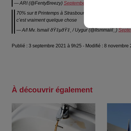
— ARI (@FentyBreezy)
September 1, 2021
70% sur tt Printemps à Strasbourg
c’est vraiment quelque chose
— A/I Mv. Ismail‎ ðŸ‡µðŸ‡¸ / Uygur (@IIsmmaiil_)
Septe
Publié : 3 septembre 2021 à 9h25 - Modifié : 8 novembr
À découvrir également