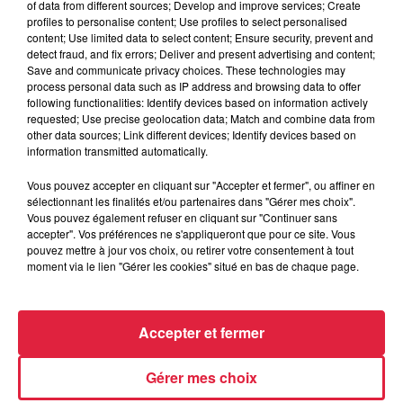
of data from different sources; Develop and improve services; Create
profiles to personalise content; Use profiles to select personalised
content; Use limited data to select content; Ensure security, prevent and
detect fraud, and fix errors; Deliver and present advertising and content;
Save and communicate privacy choices. These technologies may
process personal data such as IP address and browsing data to offer
following functionalities: Identify devices based on information actively
requested; Use precise geolocation data; Match and combine data from
other data sources; Link different devices; Identify devices based on
information transmitted automatically.
À Hoerdt, de l’eau brune sort des robinets
Vous pouvez accepter en cliquant sur "Accepter et fermer", ou affiner en
sélectionnant les finalités et/ou partenaires dans "Gérer mes choix".
Depuis plusieurs jours, des habitants de Hoerdt ont vu de
Vous pouvez également refuser en cliquant sur "Continuer sans
l’eau brune s’écouler de leurs robinets. Face aux
accepter". Vos préférences ne s'appliqueront que pour ce site. Vous
nombreuses interrogations, la municipalité a pris...
pouvez mettre à jour vos choix, ou retirer votre consentement à tout
moment via le lien "Gérer les cookies" situé en bas de chaque page.
Accepter et fermer
Gérer mes choix