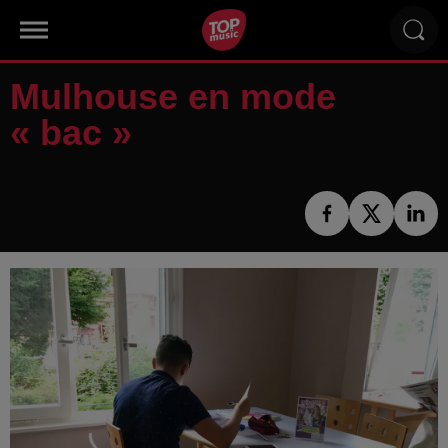
Mulhouse en mode
« bac »