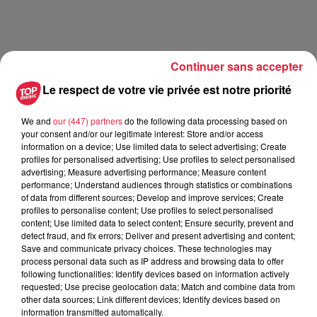
Continuer sans accepter
Le respect de votre vie privée est notre priorité
Article du 29 septembre 2021 :
We and
our (447) partners
do the following data processing based on
your consent and/or our legitimate interest: Store and/or access
L’Alsacien Matt Pokora a repris le chemin de la
information on a device; Use limited data to select advertising; Create
scène mais pas pour chanter ! On le retrouve
profiles for personalised advertising; Use profiles to select personalised
advertising; Measure advertising performance; Measure content
depuis quelques jours au Théâtre de la
performance; Understand audiences through statistics or combinations
Madeleine à Paris dans la pièce "Les Grandes
of data from different sources; Develop and improve services; Create
Ambitions" au côté de Philippe Lellouche et
profiles to personalise content; Use profiles to select personalised
Estelle Lefébure.
content; Use limited data to select content; Ensure security, prevent and
detect fraud, and fix errors; Deliver and present advertising and content;
Save and communicate privacy choices. These technologies may
C’est un nouvel exercice pour notre chanteur
process personal data such as IP address and browsing data to offer
strasbourgeois. Matt Pokora fait du théâtre ! Il sera sur scène
following functionalities: Identify devices based on information actively
jusqu’au 7 novembre
et il reste des places pour les
requested; Use precise geolocation data; Match and combine data from
other data sources; Link different devices; Identify devices based on
nombreuses représentations.
information transmitted automatically.