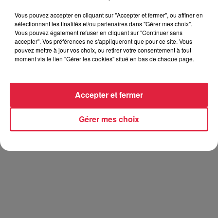
"Les Grandes Ambitions"
raconte l'histoire de Fred
Vous pouvez accepter en cliquant sur "Accepter et fermer", ou affiner en
(Philippe Lellouche) et Yvan (Matt Pokora). Ils sont
sélectionnant les finalités et/ou partenaires dans "Gérer mes choix".
inséparables, une amitié à toute épreuve que rien ne semble
Vous pouvez également refuser en cliquant sur "Continuer sans
pouvoir briser, pas même la vie d’adulte. Depuis la faillite de
accepter". Vos préférences ne s'appliqueront que pour ce site. Vous
pouvez mettre à jour vos choix, ou retirer votre consentement à tout
leur karaoké il y a trois ans ils ne font pas grand-chose, ce
moment via le lien "Gérer les cookies" situé en bas de chaque page.
qui ne semble pas vraiment les déranger. Se laisser porter
ce n’est pas si désagréable. A part peut-être pour Charlotte
(Estelle Lefébure), qui partage la vie de Fred. Alors, pour
Accepter et fermer
sauver son couple, Fred a fait la promesse à Charlotte de
passer un nouvel entretien d’embauche.
Gérer mes choix