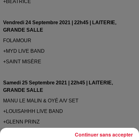
+BEATRICE
Vendredi 24 Septembre 2021 | 22h45 | LAITERIE,
GRANDE SALLE
FOLAMOUR
+MYD LIVE BAND
+SAINT MISÈRE
Samedi 25 Septembre 2021 | 22h45 | LAITERIE,
GRANDE SALLE
MANU LE MALIN & OYÉ A/V SET
+LOUISAHHH LIVE BAND
+GLENN PRINZ
Continuer sans accepter