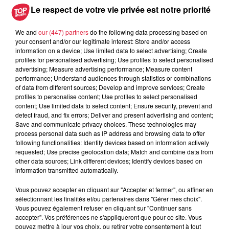
Mardi 28 Septembre 2021 | 19h30 | LAITERIE, GRANDE
Le respect de votre vie privée est notre priorité
SALLE
We and
our (447) partners
do the following data processing based on
VOICES TOUR
your consent and/or our legitimate interest: Store and/or access
information on a device; Use limited data to select advertising; Create
COCK ROBIN
profiles for personalised advertising; Use profiles to select personalised
advertising; Measure advertising performance; Measure content
performance; Understand audiences through statistics or combinations
of data from different sources; Develop and improve services; Create
Complet / Sold out
profiles to personalise content; Use profiles to select personalised
Mercredi 29 Septembre 2021 | 19h30 | LAITERIE,
content; Use limited data to select content; Ensure security, prevent and
detect fraud, and fix errors; Deliver and present advertising and content;
GRANDE SALLE
Save and communicate privacy choices. These technologies may
process personal data such as IP address and browsing data to offer
SUZANE
following functionalities: Identify devices based on information actively
requested; Use precise geolocation data; Match and combine data from
other data sources; Link different devices; Identify devices based on
information transmitted automatically.
Vous pouvez accepter en cliquant sur "Accepter et fermer", ou affiner en
Publié : 23 septembre 2021 à 13h28 - Modifié : 30 octobre
sélectionnant les finalités et/ou partenaires dans "Gérer mes choix".
2025 à 16h48 Rédaction BOCIR
Vous pouvez également refuser en cliquant sur "Continuer sans
accepter". Vos préférences ne s'appliqueront que pour ce site. Vous
pouvez mettre à jour vos choix, ou retirer votre consentement à tout