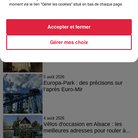
moment via le lien "Gérer les cookies" situé en bas de chaque page.
A lire aussi
Accepter et fermer
12h23
Gérer mes choix
Les dernières infos sur la venue du
pape à Metz en septembre
5 août 2026
Europa-Park : des précisons sur
l’après Euro-Mir
4 août 2026
Vélos d'occasion en Alsace : les
meilleures adresses pour rouler à...