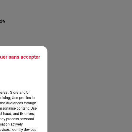
de
uer sans accepter
erest: Store and/or
tising; Use profiles to
tand audiences through
personalise content; Use
 fraud, and fix errors;
 may process personal
mation actively
vices; Identify devices