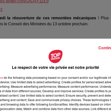
pic.twitter.com/GrjDAY3ZEq
21
di la réouverture de ces remontées mécaniques
! Plus 
ès le Conseil des Ministres du 13 octobre prochain.
Contin
Le respect de votre vie privée est notre priorité
ers
do the following data processing based on your consent and/or our legitimate int
device; Use limited data to select advertising; Create profiles for personalised adver
vertising; Measure advertising performance; Measure content performance; Unders
ns of data from different sources; Develop and improve services; Create profiles to 
alised content; Use limited data to select content; Ensure security, prevent and detect
ertising and content; Save and communicate privacy choices. These technologies
and browsing data to offer following functionalities: Identify devices based on infor
eolocation data; Match and combine data from other data sources; Link different de