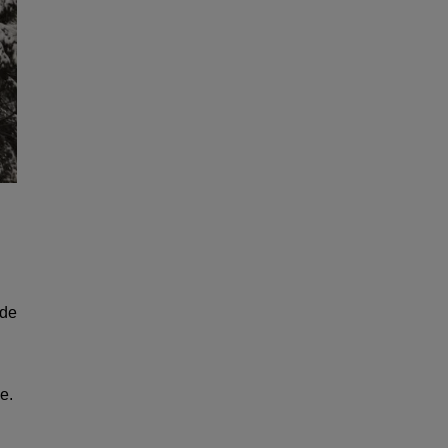
 de
e.