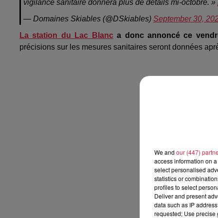
vigilance sanitaire donnera plus de détails mi-octobre. »
— Domaines Skiables (@DSkiables)
September 30, 20
La station du Lac Blanc
a donc annoncé ce vendre
précisions sur les mesures sanitaires seront données apr
We and
our (447) partn
access information on a 
select personalised ad
statistics or combinatio
profiles to select person
Deliver and present adv
data such as IP address 
requested; Use precise g