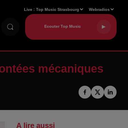
Live :
Top Music Strasbourg
Webradios
montées mécaniques
A lire aussi