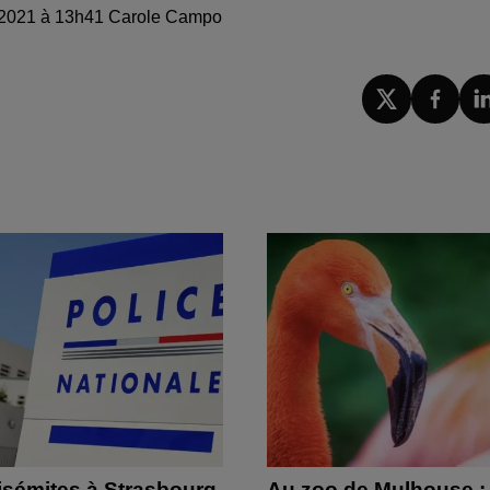
re 2021 à 13h41 Carole Campo
isémites à Strasbourg
Au zoo de Mulhouse :