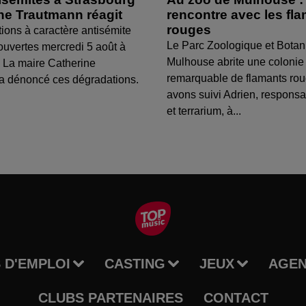
ine Trautmann réagit
rencontre avec les fl
rouges
tions à caractère antisémite
Le Parc Zoologique et Botan
ouvertes mercredi 5 août à
Mulhouse abrite une colonie
 La maire Catherine
remarquable de flamants ro
a dénoncé ces dégradations.
avons suivi Adrien, respons
et terrarium, à...
 D'EMPLOI
CASTING
JEUX
AGE
CLUBS PARTENAIRES
CONTACT