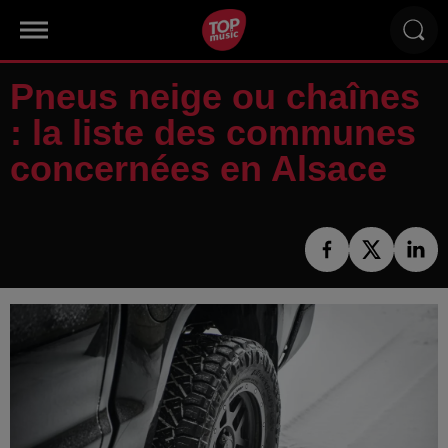
Pneus neige ou chaînes
: la liste des communes
concernées en Alsace