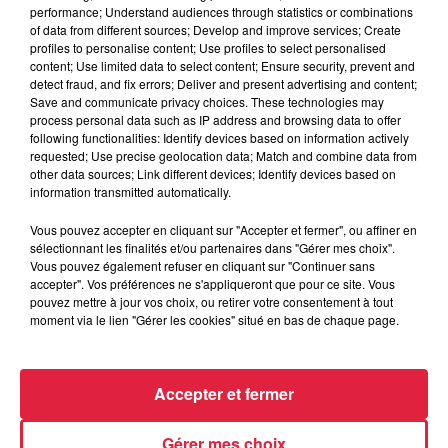
des contreforts des Vosges en fonction des axes, de la
performance; Understand audiences through statistics or combinations
circulation et de la dangerosité pour la circulation.
of data from different sources; Develop and improve services; Create
profiles to personalise content; Use profiles to select personalised
>
Les infos à suivre sur le site de la Sécurité Routière
content; Use limited data to select content; Ensure security, prevent and
detect fraud, and fix errors; Deliver and present advertising and content;
Save and communicate privacy choices. These technologies may
Publié : 1er novembre 2021 à 11h44 - Modifié : 8 novembre
process personal data such as IP address and browsing data to offer
following functionalities: Identify devices based on information actively
2021 à 13h40 Anne-Sophie Martin
requested; Use precise geolocation data; Match and combine data from
other data sources; Link different devices; Identify devices based on
information transmitted automatically.
Vous pouvez accepter en cliquant sur "Accepter et fermer", ou affiner en
A lire aussi
sélectionnant les finalités et/ou partenaires dans "Gérer mes choix".
Vous pouvez également refuser en cliquant sur "Continuer sans
accepter". Vos préférences ne s'appliqueront que pour ce site. Vous
pouvez mettre à jour vos choix, ou retirer votre consentement à tout
6 août 2026
moment via le lien "Gérer les cookies" situé en bas de chaque page.
À Hoerdt, de l’eau brune sort des
robinets
Accepter et fermer
6 août 2026
Gérer mes choix