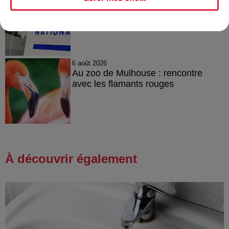
Tags antisémites à Strasbourg :
Catherine Trautmann réagit
6 août 2026
Au zoo de Mulhouse : rencontre
avec les flamants rouges
À découvrir également