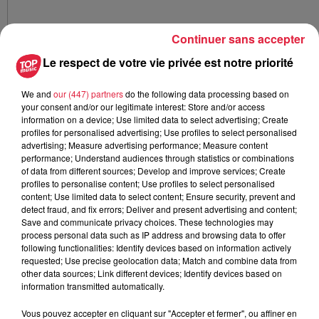
Continuer sans accepter
Le respect de votre vie privée est notre priorité
We and
our (447) partners
do the following data processing based on
your consent and/or our legitimate interest: Store and/or access
Détente assurée à l'espace wellness / @Top Music - CC
information on a device; Use limited data to select advertising; Create
profiles for personalised advertising; Use profiles to select personalised
La chaufferie des Bains municipaux accueille désormais
un
advertising; Measure advertising performance; Measure content
espace dédié au sport et à la santé
. Une salle avec des
performance; Understand audiences through statistics or combinations
rameurs et vélos d'intérieur vient compléter l'offre, ainsi
of data from different sources; Develop and improve services; Create
profiles to personalise content; Use profiles to select personalised
qu'une salle pour accueillir des cours collectifs et des
content; Use limited data to select content; Ensure security, prevent and
ateliers cuisine à destination du grand public et des
detect fraud, and fix errors; Deliver and present advertising and content;
scolaires. D'ailleurs, une
Maison du Sport Santé
verra le
Save and communicate privacy choices. These technologies may
process personal data such as IP address and browsing data to offer
jour dans l'ancienne aile médicale des Bains et ouvrira à la
following functionalities: Identify devices based on information actively
fin de l'année 2022. Cet espace faisait partie du projet de
requested; Use precise geolocation data; Match and combine data from
réhabilitation initial des Bains municipaux.
other data sources; Link different devices; Identify devices based on
information transmitted automatically.
Une rénovation axée sur la transition
écologique
Vous pouvez accepter en cliquant sur "Accepter et fermer", ou affiner en