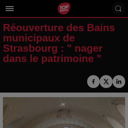
Réouverture des Bains
municipaux de
Strasbourg : " nager
dans le patrimoine "