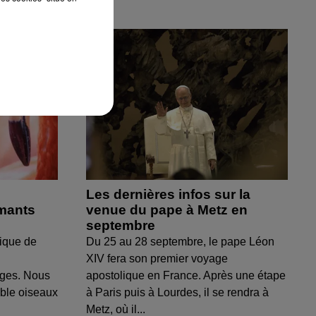
Les dernières infos sur la
amants
venue du pape à Metz en
septembre
ique de
Du 25 au 28 septembre, le pape Léon
XIV fera son premier voyage
uges. Nous
apostolique en France. Après une étape
able oiseaux
à Paris puis à Lourdes, il se rendra à
Metz, où il...