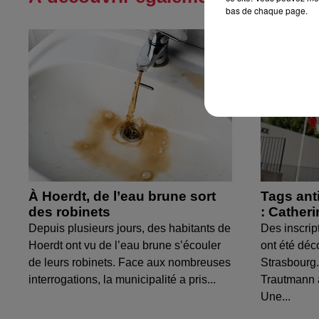
bas de chaque page.
À Hoerdt, de l’eau brune sort
Tags ant
des robinets
: Cather
Depuis plusieurs jours, des habitants de
Des inscrip
Hoerdt ont vu de l’eau brune s’écouler
ont été déc
de leurs robinets. Face aux nombreuses
Strasbourg.
interrogations, la municipalité a pris...
Trautmann 
Une...