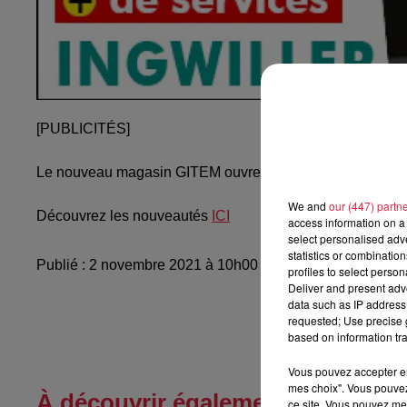
[PUBLICITÉS]
Le nouveau magasin GITEM ouvre ses portes le 3 nove
We and
our (447) partn
Découvrez les nouveautés
ICI
access information on a 
select personalised ad
statistics or combinatio
Publié : 2 novembre 2021 à 10h00 - Modifié : 8 novembr
profiles to select person
Deliver and present adv
data such as IP address 
requested; Use precise g
based on information tra
Vous pouvez accepter en 
mes choix". Vous pouvez
À découvrir également
ce site. Vous pouvez met