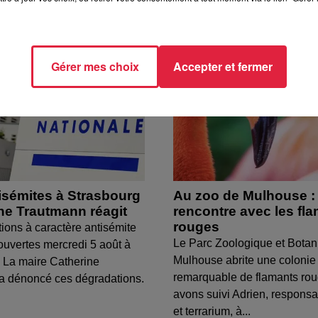
Gérer mes choix
Accepter et fermer
isémites à Strasbourg
Au zoo de Mulhouse :
ine Trautmann réagit
rencontre avec les fl
rouges
tions à caractère antisémite
Le Parc Zoologique et Botan
ouvertes mercredi 5 août à
Mulhouse abrite une colonie
 La maire Catherine
remarquable de flamants ro
a dénoncé ces dégradations.
avons suivi Adrien, respons
et terrarium, à...