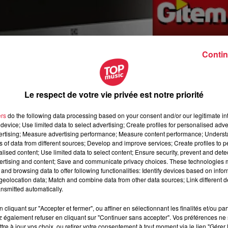
Contin
Le respect de votre vie privée est notre priorité
mbre à INGWILLER !
ers
do the following data processing based on your consent and/or our legitimate int
device; Use limited data to select advertising; Create profiles for personalised adver
vertising; Measure advertising performance; Measure content performance; Unders
ns of data from different sources; Develop and improve services; Create profiles to 
e 2021 à 13h40 Rédaction
alised content; Use limited data to select content; Ensure security, prevent and detect
ertising and content; Save and communicate privacy choices. These technologies
and browsing data to offer following functionalities: Identify devices based on infor
eolocation data; Match and combine data from other data sources; Link different de
nsmitted automatically.
cliquant sur "Accepter et fermer", ou affiner en sélectionnant les finalités et/ou pa
 également refuser en cliquant sur "Continuer sans accepter". Vos préférences ne 
tre à jour vos choix, ou retirer votre consentement à tout moment via le lien "Gérer 