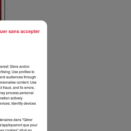
uer sans accepter
erest: Store and/or
tising; Use profiles to
tand audiences through
personalise content; Use
 fraud, and fix errors;
 may process personal
mation actively
vices; Identify devices
rtenaires dans "Gérer
s'appliqueront que pour
les cookies" situé en