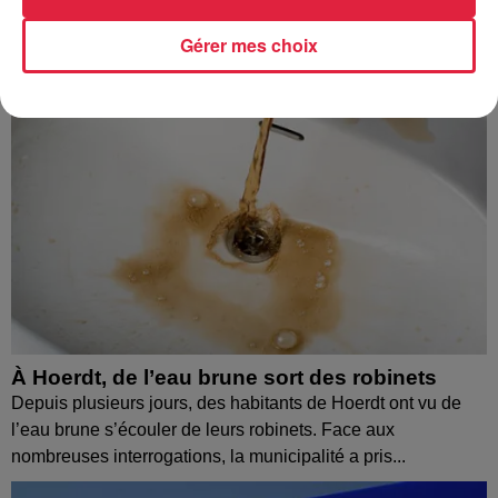
Gérer mes choix
À Hoerdt, de l’eau brune sort des robinets
Depuis plusieurs jours, des habitants de Hoerdt ont vu de
l’eau brune s’écouler de leurs robinets. Face aux
nombreuses interrogations, la municipalité a pris...