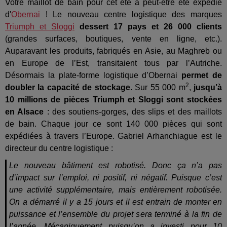
Votre maillot de bain pour cet été a peut-être été expédié
d'
Obernai
! Le nouveau centre logistique des marques
Triumph et Sloggi
dessert 17 pays et 26 000 clients
(grandes surfaces, boutiques, vente en ligne, etc.).
Auparavant les produits, fabriqués en Asie, au Maghreb ou
en Europe de l’Est, transitaient tous par l’Autriche.
Désormais la plate-forme logistique d’Obernai
permet de
2
doubler la capacité de stockage
. Sur 55 000 m
,
jusqu’à
10 millions de pièces Triumph et Sloggi sont stockées
en Alsace
: des soutiens-gorges, des slips et des maillots
de bain. Chaque jour ce sont 140 000 pièces qui sont
expédiées à travers l’Europe. Gabriel Arhanchiague est le
directeur du centre logistique :
Le nouveau bâtiment est robotisé. Donc ça n’a pas
d’impact sur l’emploi, ni positif, ni négatif. Puisque c’est
une activité supplémentaire, mais entièrement robotisée.
On a démarré il y a 15 jours et il est entrain de monter en
puissance et l’ensemble du projet sera terminé à la fin de
l’année. Mécaniquement puisqu’on a investi pour 10