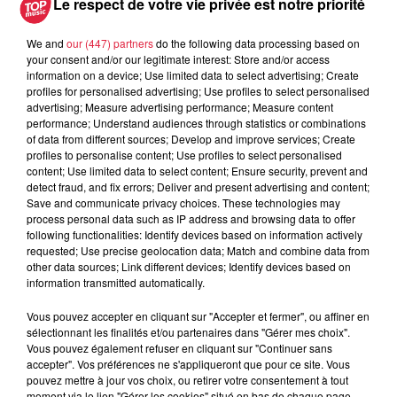
Le respect de votre vie privée est notre priorité
We and
our (447) partners
do the following data processing based on
your consent and/or our legitimate interest: Store and/or access
information on a device; Use limited data to select advertising; Create
profiles for personalised advertising; Use profiles to select personalised
À découvrir également
advertising; Measure advertising performance; Measure content
performance; Understand audiences through statistics or combinations
of data from different sources; Develop and improve services; Create
profiles to personalise content; Use profiles to select personalised
content; Use limited data to select content; Ensure security, prevent and
detect fraud, and fix errors; Deliver and present advertising and content;
Save and communicate privacy choices. These technologies may
process personal data such as IP address and browsing data to offer
following functionalities: Identify devices based on information actively
requested; Use precise geolocation data; Match and combine data from
other data sources; Link different devices; Identify devices based on
information transmitted automatically.
Vous pouvez accepter en cliquant sur "Accepter et fermer", ou affiner en
sélectionnant les finalités et/ou partenaires dans "Gérer mes choix".
Vous pouvez également refuser en cliquant sur "Continuer sans
accepter". Vos préférences ne s'appliqueront que pour ce site. Vous
pouvez mettre à jour vos choix, ou retirer votre consentement à tout
moment via le lien "Gérer les cookies" situé en bas de chaque page.