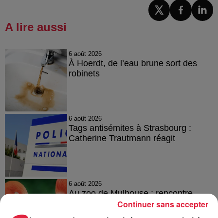
A lire aussi
6 août 2026
À Hoerdt, de l’eau brune sort des
robinets
6 août 2026
Tags antisémites à Strasbourg :
Catherine Trautmann réagit
6 août 2026
Au zoo de Mulhouse : rencontre
avec les flamants rouges
Continuer sans accepter