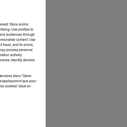
été
ton
erest: Store and/or
tising; Use profiles to
tand audiences through
personalise content; Use
 fraud, and fix errors;
 may process personal
mation actively
vices; Identify devices
rtenaires dans "Gérer
s'appliqueront que pour
les cookies" situé en