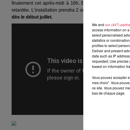
finalement cet après-midi à 16h. En raison de souci tec
retardée. L'installation prendra 2 ou 3 jours. Et bientôt l
dès le début juillet.
We and
our (447) partn
access information on a 
select personalised ad
statistics or combinatio
profiles to select person
Deliver and present adv
data such as IP address 
requested; Use precise g
based on information tra
Vous pouvez accepter en 
mes choix". Vous pouvez
ce site. Vous pouvez met
bas de chaque page.