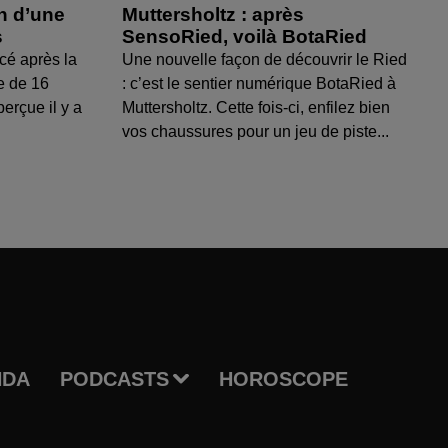
on d’une
Muttersholtz : après
s
SensoRied, voilà BotaRied
cé après la
Une nouvelle façon de découvrir le Ried
e de 16
: c’est le sentier numérique BotaRied à
perçue il y a
Muttersholtz. Cette fois-ci, enfilez bien
vos chaussures pour un jeu de piste...
NDA
PODCASTS
HOROSCOPE