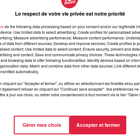
hnique, la mise en place qui était prévue dès ce matin 9h a 
es pieds dans l'eau,
vous pourrez vous prélasser sur ce pon
Le respect de votre vie privée est notre priorité
ers
do the following data processing based on your consent and/or our legitimate int
device; Use limited data to select advertising; Create profiles for personalised adver
vertising; Measure advertising performance; Measure content performance; Unders
ns of data from different sources; Develop and improve services; Create profiles to 
alised content; Use limited data to select content; Ensure security, prevent and detect
ertising and content; Save and communicate privacy choices. These technologies
and browsing data to offer following functionalities: Identify devices based on infor
eolocation data; Match and combine data from other data sources; Link different de
nsmitted automatically.
cliquant sur "Accepter et fermer", ou affiner en sélectionnant les finalités et/ou pa
 également refuser en cliquant sur "Continuer sans accepter". Vos préférences ne 
tre à jour vos choix, ou retirer votre consentement à tout moment via le lien "Gérer 
Gérer mes choix
Accepter et fermer