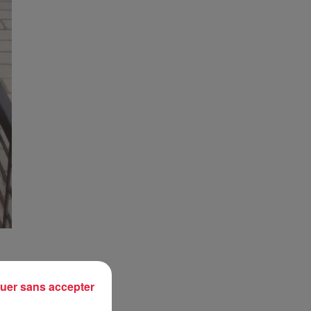
uer sans accepter
ivé