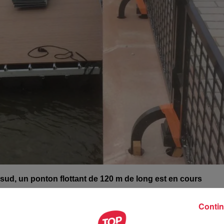
ud, un ponton flottant de 120 m de long est en cours
Contin
es de large par 3 mètres de long
. Le premier morceau est arr