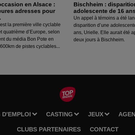
occasion en Alsace :
Bischheim : dispariti
leures adresses pour
adolescente de 16 an
.
Un appel à témoins a été lan
est la première ville cyclable
disparition d’une adolescent
t quatrième d’Europe, selon
ans, Urielle. Elle aurait été a
ent du média Bon Pote en
deux jours à Bischheim.
600km de pistes cyclables...
 D'EMPLOI
CASTING
JEUX
AGE
CLUBS PARTENAIRES
CONTACT