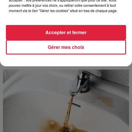
6 août 2026
pouvez mettre à jour vos choix, ou retirer votre consentement à tout
Au zoo de Mulhouse : rencontre
moment via le lien "Gérer les cookies" situé en bas de chaque page.
avec les flamants rouges
Accepter et fermer
Gérer mes choix
À découvrir également