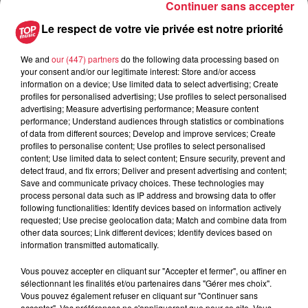
Continuer sans accepter
10h41 Carole Campo
Le respect de votre vie privée est notre priorité
We and
our (447) partners
do the following data processing based on
your consent and/or our legitimate interest: Store and/or access
information on a device; Use limited data to select advertising; Create
A lire aussi
profiles for personalised advertising; Use profiles to select personalised
advertising; Measure advertising performance; Measure content
performance; Understand audiences through statistics or combinations
6 août 2026
of data from different sources; Develop and improve services; Create
À Hoerdt, de l’eau brune sort des
profiles to personalise content; Use profiles to select personalised
robinets
content; Use limited data to select content; Ensure security, prevent and
detect fraud, and fix errors; Deliver and present advertising and content;
Save and communicate privacy choices. These technologies may
process personal data such as IP address and browsing data to offer
following functionalities: Identify devices based on information actively
6 août 2026
requested; Use precise geolocation data; Match and combine data from
Tags antisémites à Strasbourg :
other data sources; Link different devices; Identify devices based on
information transmitted automatically.
Catherine Trautmann réagit
Vous pouvez accepter en cliquant sur "Accepter et fermer", ou affiner en
sélectionnant les finalités et/ou partenaires dans "Gérer mes choix".
Vous pouvez également refuser en cliquant sur "Continuer sans
accepter". Vos préférences ne s'appliqueront que pour ce site. Vous