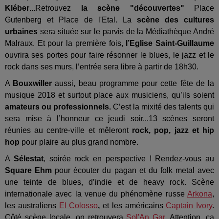
Kléber
...Retrouvez
la scène "découvertes"
Place
Gutenberg et Place de l'Etal. La
scène des cultures
urbaines
sera située sur le parvis de la Médiathèque André
Malraux. Et pour la première fois,
l’Eglise Saint-Guillaume
ouvrira ses portes pour faire résonner le blues, le jazz et le
rock dans ses murs, l’entrée sera libre à partir de 18h30.
A
Bouxwiller
aussi, beau programme pour cette fête de la
musique 2018 et surtout place aux musiciens, qu’ils soient
amateurs ou professionnels.
C’est la mixité des talents qui
sera mise à l’honneur ce jeudi soir...13 scènes seront
réunies au centre-ville et mêleront
rock, pop, jazz et hip
hop
pour plaire au plus grand nombre.
A
Sélestat
, soirée rock en perspective ! Rendez-vous au
Square Ehm
pour écouter du pagan et du folk metal avec
une teinte de blues, d’indie et de heavy rock. Scène
internationale avec la venue du phénomène russe
Arkona
,
les australiens
El Colosso
,
et les américains
Captain I
vory
.
Côté scène locale
,
on retrouvera
Sol'An Gar
. Attention, ça