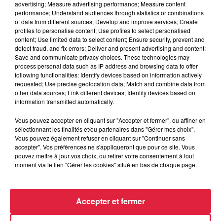
advertising; Measure advertising performance; Measure content
performance; Understand audiences through statistics or combinations
of data from different sources; Develop and improve services; Create
profiles to personalise content; Use profiles to select personalised
content; Use limited data to select content; Ensure security, prevent and
detect fraud, and fix errors; Deliver and present advertising and content;
Save and communicate privacy choices. These technologies may
process personal data such as IP address and browsing data to offer
following functionalities: Identify devices based on information actively
requested; Use precise geolocation data; Match and combine data from
other data sources; Link different devices; Identify devices based on
information transmitted automatically.
Vous pouvez accepter en cliquant sur "Accepter et fermer", ou affiner en
sélectionnant les finalités et/ou partenaires dans "Gérer mes choix".
À Hoerdt, de l’eau brune sort des robinets
Vous pouvez également refuser en cliquant sur "Continuer sans
accepter". Vos préférences ne s'appliqueront que pour ce site. Vous
Depuis plusieurs jours, des habitants de Hoerdt ont vu de
pouvez mettre à jour vos choix, ou retirer votre consentement à tout
l’eau brune s’écouler de leurs robinets. Face aux
moment via le lien "Gérer les cookies" situé en bas de chaque page.
nombreuses interrogations, la municipalité a pris...
Accepter et fermer