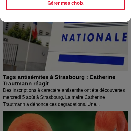
Gérer mes choix
Tags antisémites à Strasbourg : Catherine
Trautmann réagit
Des inscriptions à caractère antisémite ont été découvertes
mercredi 5 août à Strasbourg. La maire Catherine
Trautmann a dénoncé ces dégradations. Une...