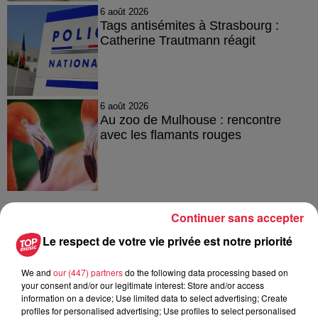
6 août 2026
Tags antisémites à Strasbourg :
Catherine Trautmann réagit
6 août 2026
Au zoo de Mulhouse : rencontre
avec les flamants rouges
Continuer sans accepter
À découvrir également
Le respect de votre vie privée est notre priorité
We and
our (447) partners
do the following data processing based on
your consent and/or our legitimate interest: Store and/or access
information on a device; Use limited data to select advertising; Create
profiles for personalised advertising; Use profiles to select personalised