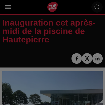
Inauguration cet après-
midi de la piscine de
Hautepierre