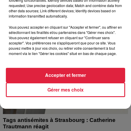
following functionalities: Identify devices based on information actively
requested; Use precise geolocation data; Match and combine data from
l’eau brune s’écouler de leurs robinets. Face aux
other data sources; Link different devices; Identify devices based on
nombreuses interrogations, la municipalité a pris...
information transmitted automatically.
Vous pouvez accepter en cliquant sur "Accepter et fermer", ou affiner en
sélectionnant les finalités et/ou partenaires dans "Gérer mes choix".
Vous pouvez également refuser en cliquant sur "Continuer sans
accepter". Vos préférences ne s'appliqueront que pour ce site. Vous
pouvez mettre à jour vos choix, ou retirer votre consentement à tout
moment via le lien "Gérer les cookies" situé en bas de chaque page.
Accepter et fermer
Gérer mes choix
Tags antisémites à Strasbourg : Catherine
Trautmann réagit