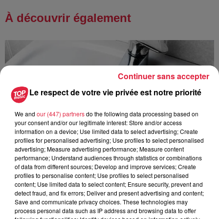
À découvrir également
Continuer sans accepter
Le respect de votre vie privée est notre priorité
We and
our (447) partners
do the following data processing based on
your consent and/or our legitimate interest: Store and/or access
information on a device; Use limited data to select advertising; Create
profiles for personalised advertising; Use profiles to select personalised
advertising; Measure advertising performance; Measure content
performance; Understand audiences through statistics or combinations
of data from different sources; Develop and improve services; Create
profiles to personalise content; Use profiles to select personalised
content; Use limited data to select content; Ensure security, prevent and
detect fraud, and fix errors; Deliver and present advertising and content;
Save and communicate privacy choices. These technologies may
À Hoerdt, de l’eau brune sort des robinets
process personal data such as IP address and browsing data to offer
Depuis plusieurs jours, des habitants de Hoerdt ont vu de