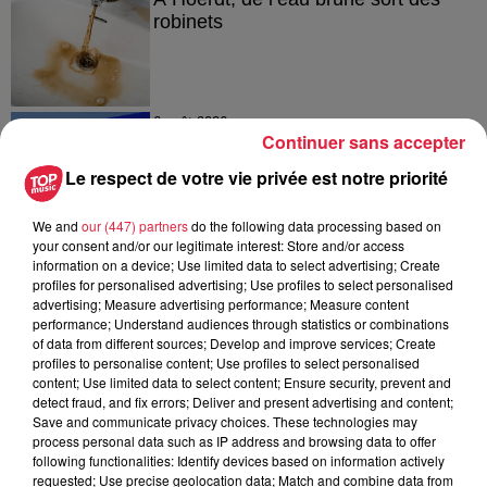
robinets
6 août 2026
Continuer sans accepter
Tags antisémites à Strasbourg :
Catherine Trautmann réagit
Le respect de votre vie privée est notre priorité
We and
our (447) partners
do the following data processing based on
your consent and/or our legitimate interest: Store and/or access
information on a device; Use limited data to select advertising; Create
6 août 2026
profiles for personalised advertising; Use profiles to select personalised
Au zoo de Mulhouse : rencontre
advertising; Measure advertising performance; Measure content
avec les flamants rouges
performance; Understand audiences through statistics or combinations
of data from different sources; Develop and improve services; Create
profiles to personalise content; Use profiles to select personalised
content; Use limited data to select content; Ensure security, prevent and
detect fraud, and fix errors; Deliver and present advertising and content;
Save and communicate privacy choices. These technologies may
process personal data such as IP address and browsing data to offer
following functionalities: Identify devices based on information actively
À découvrir également
requested; Use precise geolocation data; Match and combine data from