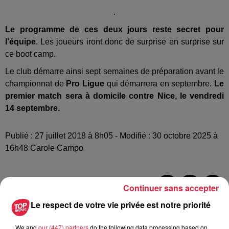
.
Le programme de ces deux jours reste secret pour
l'équipe
. Les joueurs iront donc de surprise en surprise sur
ce boot camp.
Le club démarre ainsi sept semaines de préparation avant le
championnat de
Pro Ligue
qui démarrera en septembre.
Le
premier match sera à domicile contre Nice, le vendredi
14 septembre.
Publié : 27 juillet 2018 à 8h05 - Modifié : 30 octobre 2025 à
16h48 Carole Campo
Continuer sans accepter
A lire aussi
Le respect de votre vie privée est notre priorité
We and
our (447) partners
do the following data processing based on