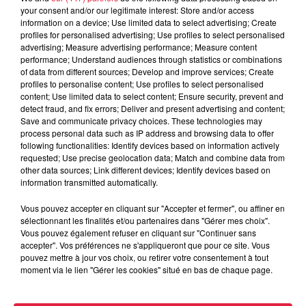
6 août 2026
your consent and/or our legitimate interest: Store and/or access
À Hoerdt, de l’eau brune sort des
information on a device; Use limited data to select advertising; Create
robinets
profiles for personalised advertising; Use profiles to select personalised
advertising; Measure advertising performance; Measure content
performance; Understand audiences through statistics or combinations
of data from different sources; Develop and improve services; Create
profiles to personalise content; Use profiles to select personalised
6 août 2026
content; Use limited data to select content; Ensure security, prevent and
Tags antisémites à Strasbourg :
detect fraud, and fix errors; Deliver and present advertising and content;
Save and communicate privacy choices. These technologies may
Catherine Trautmann réagit
process personal data such as IP address and browsing data to offer
following functionalities: Identify devices based on information actively
requested; Use precise geolocation data; Match and combine data from
other data sources; Link different devices; Identify devices based on
information transmitted automatically.
6 août 2026
Au zoo de Mulhouse : rencontre
Vous pouvez accepter en cliquant sur "Accepter et fermer", ou affiner en
avec les flamants rouges
sélectionnant les finalités et/ou partenaires dans "Gérer mes choix".
Vous pouvez également refuser en cliquant sur "Continuer sans
accepter". Vos préférences ne s'appliqueront que pour ce site. Vous
pouvez mettre à jour vos choix, ou retirer votre consentement à tout
moment via le lien "Gérer les cookies" situé en bas de chaque page.