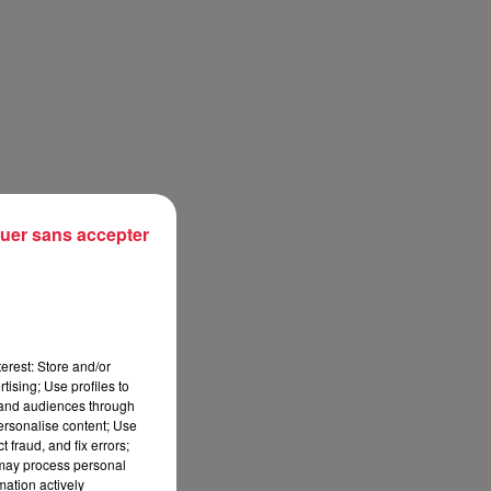
uer sans accepter
erest: Store and/or
tising; Use profiles to
tand audiences through
personalise content; Use
 fraud, and fix errors;
 may process personal
mation actively