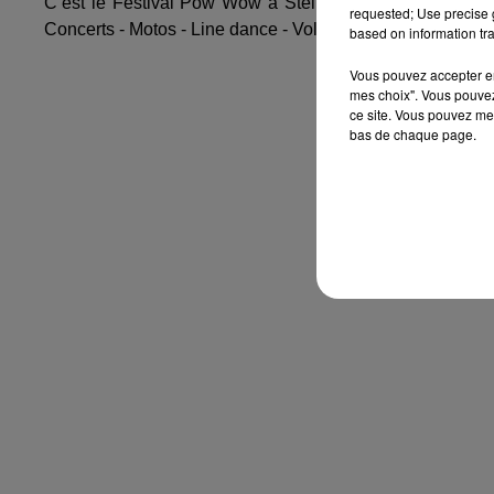
C’est le Festival Pow Wow à Steinbourg. Au Programme 
requested; Use precise g
Concerts - Motos - Line dance - Voltige - Cascades - Dr
based on information tra
Vous pouvez accepter en 
mes choix". Vous pouvez
ce site. Vous pouvez met
bas de chaque page.