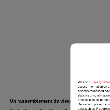
We and
our (447) partn
access information on a 
select personalised ad
statistics or combinatio
profiles to select person
Un rassemblement de visages pâles
Deliver and present adv
data such as IP address 