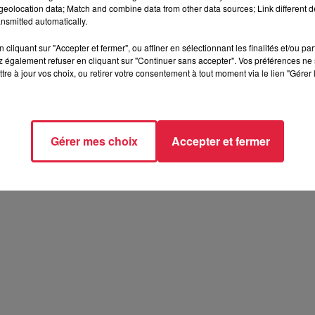
: Village Indien - Camps trappeurs - Tente US - Expo Stand
eolocation data; Match and combine data from other data sources; Link different de
essage - Promenade en poney.
nsmitted automatically.
cliquant sur "Accepter et fermer", ou affiner en sélectionnant les finalités et/ou pa
 également refuser en cliquant sur "Continuer sans accepter". Vos préférences ne 
tre à jour vos choix, ou retirer votre consentement à tout moment via le lien "Gérer 
Gérer mes choix
Accepter et fermer