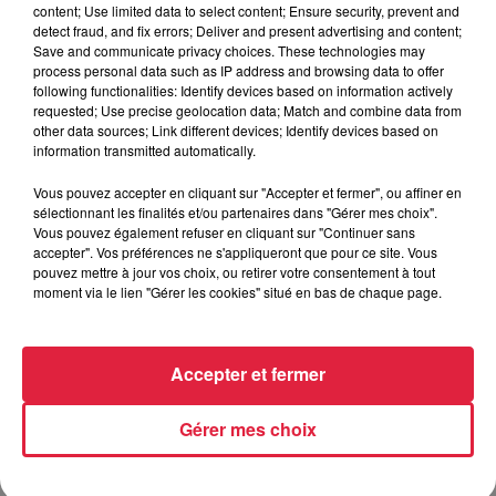
Publié : 16 août 2018 à 20h00 - Modifié : 10 mai 2021 à
content; Use limited data to select content; Ensure security, prevent and
detect fraud, and fix errors; Deliver and present advertising and content;
10h43 Carole Campo
Save and communicate privacy choices. These technologies may
process personal data such as IP address and browsing data to offer
following functionalities: Identify devices based on information actively
requested; Use precise geolocation data; Match and combine data from
other data sources; Link different devices; Identify devices based on
A lire aussi
information transmitted automatically.
Vous pouvez accepter en cliquant sur "Accepter et fermer", ou affiner en
sélectionnant les finalités et/ou partenaires dans "Gérer mes choix".
6 août 2026
Vous pouvez également refuser en cliquant sur "Continuer sans
À Hoerdt, de l’eau brune sort des
accepter". Vos préférences ne s'appliqueront que pour ce site. Vous
robinets
pouvez mettre à jour vos choix, ou retirer votre consentement à tout
moment via le lien "Gérer les cookies" situé en bas de chaque page.
6 août 2026
Accepter et fermer
Tags antisémites à Strasbourg :
Catherine Trautmann réagit
Gérer mes choix