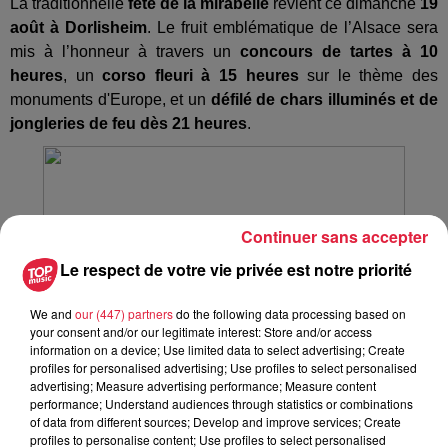
La traditionnelle
fête de la mirabelle
revient ce dimanche
19
août
à Dorlisheim
. Le fruit emblématique de l’Alsace sera
mis à l’honneur à travers un
concours de tartes à 10
heures
, un
corso fleuri à 15 heures
sur le thème des
monuments d'Europe, et un
défilé de chars illuminés et de
jongleries de feu dès 21 heures
.
Continuer sans accepter
Le respect de votre vie privée est notre priorité
We and
our (447) partners
do the following data processing based on
your consent and/or our legitimate interest: Store and/or access
information on a device; Use limited data to select advertising; Create
profiles for personalised advertising; Use profiles to select personalised
advertising; Measure advertising performance; Measure content
@Ville de Dorlisheim
performance; Understand audiences through statistics or combinations
of data from different sources; Develop and improve services; Create
profiles to personalise content; Use profiles to select personalised