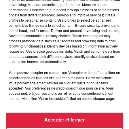
advertising; Measure advertising performance; Measure content
performance; Understand audiences through statistics or combinations
of data from different sources; Develop and improve services; Create
profiles to personalise content; Use profiles to select personalised
content; Use limited data to select content; Ensure security, prevent and
detect fraud, and fix errors; Deliver and present advertising and content;
Save and communicate privacy choices. These technologies may
process personal data such as IP address and browsing data to offer
following functionalities: Identify devices based on information actively
requested; Use precise geolocation data; Match and combine data from
other data sources; Link different devices; Identify devices based on
information transmitted automatically.
Vous pouvez accepter en cliquant sur "Accepter et fermer", ou affiner en
sélectionnant les finalités et/ou partenaires dans "Gérer mes choix".
Vous pouvez également refuser en cliquant sur "Continuer sans
À Hoerdt, de l’eau brune sort des robinets
accepter". Vos préférences ne s'appliqueront que pour ce site. Vous
Depuis plusieurs jours, des habitants de Hoerdt ont vu de
pouvez mettre à jour vos choix, ou retirer votre consentement à tout
l’eau brune s’écouler de leurs robinets. Face aux
moment via le lien "Gérer les cookies" situé en bas de chaque page.
nombreuses interrogations, la municipalité a pris...
Accepter et fermer