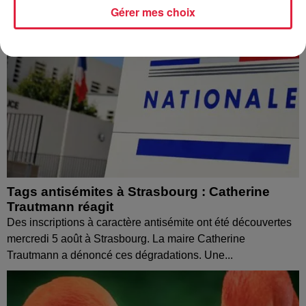
Gérer mes choix
Tags antisémites à Strasbourg : Catherine
Trautmann réagit
Des inscriptions à caractère antisémite ont été découvertes
mercredi 5 août à Strasbourg. La maire Catherine
Trautmann a dénoncé ces dégradations. Une...