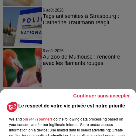
6 août 2026
Tags antisémites à Strasbourg :
Catherine Trautmann réagit
6 août 2026
Au zoo de Mulhouse : rencontre
avec les flamants rouges
Continuer sans accepter
Le respect de votre vie privée est notre priorité
À découvrir également
We and
our (447) partners
do the following data processing based on
your consent and/or our legitimate interest: Store and/or access
information on a device; Use limited data to select advertising; Create
profiles for personalised advertising; Use profiles to select personalised