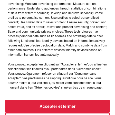
4 août 2026
advertising; Measure advertising performance; Measure content
Vélos d'occasion en Alsace : les
performance; Understand audiences through statistics or combinations
meilleures adresses pour rouler à...
of data from different sources; Develop and improve services; Create
profiles to personalise content; Use profiles to select personalised
content; Use limited data to select content; Ensure security, prevent and
detect fraud, and fix errors; Deliver and present advertising and content;
Save and communicate privacy choices. These technologies may
process personal data such as IP address and browsing data to offer
4 août 2026
following functionalities: Identify devices based on information actively
Bischheim : disparition d’une
requested; Use precise geolocation data; Match and combine data from
adolescente de 16 ans
other data sources; Link different devices; Identify devices based on
information transmitted automatically.
Vous pouvez accepter en cliquant sur "Accepter et fermer", ou affiner en
sélectionnant les finalités et/ou partenaires dans "Gérer mes choix".
Vous pouvez également refuser en cliquant sur "Continuer sans
accepter". Vos préférences ne s'appliqueront que pour ce site. Vous
pouvez mettre à jour vos choix, ou retirer votre consentement à tout
À découvrir également
moment via le lien "Gérer les cookies" situé en bas de chaque page.
Accepter et fermer