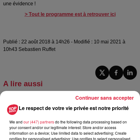
une évidence !
> Tout le programme est à retrouver ici
Publié : 22 août 2018 à 14h26 - Modifié : 10 mai 2021 à
10h43 Sebastien Ruffet
A lire aussi
Continuer sans accepter
5 août 2026
Europa-Park : des précisons sur
Le respect de votre vie privée est notre priorité
l’après Euro-Mir
We and
our (447) partners
do the following data processing based on
your consent and/or our legitimate interest: Store and/or access
information on a device; Use limited data to select advertising; Create
profiles for personalised advertising; Use profiles to select personalised