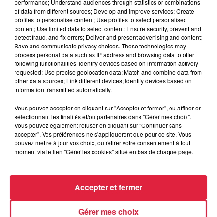
performance; Understand audiences through statistics or combinations
of data from different sources; Develop and improve services; Create
profiles to personalise content; Use profiles to select personalised
content; Use limited data to select content; Ensure security, prevent and
detect fraud, and fix errors; Deliver and present advertising and content;
Save and communicate privacy choices. These technologies may
process personal data such as IP address and browsing data to offer
following functionalities: Identify devices based on information actively
requested; Use precise geolocation data; Match and combine data from
other data sources; Link different devices; Identify devices based on
information transmitted automatically.
Vous pouvez accepter en cliquant sur "Accepter et fermer", ou affiner en
À Hoerdt, de l’eau brune sort des robinets
sélectionnant les finalités et/ou partenaires dans "Gérer mes choix".
Depuis plusieurs jours, des habitants de Hoerdt ont vu de
Vous pouvez également refuser en cliquant sur "Continuer sans
accepter". Vos préférences ne s'appliqueront que pour ce site. Vous
l’eau brune s’écouler de leurs robinets. Face aux
pouvez mettre à jour vos choix, ou retirer votre consentement à tout
nombreuses interrogations, la municipalité a pris...
moment via le lien "Gérer les cookies" situé en bas de chaque page.
Accepter et fermer
Gérer mes choix